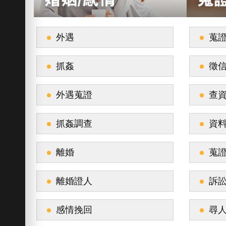
外遇
蒐
抓姦
徵
外遇蒐證
查
抓姦調查
資
離婚
蒐
離婚證人
訴
感情挽回
尋