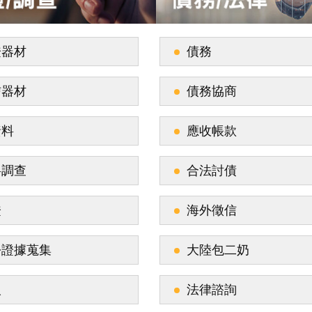
證器材
債務
信器材
債務協商
資料
應收帳款
料調查
合法討債
證
海外徵信
訟證據蒐集
大陸包二奶
人
法律諮詢