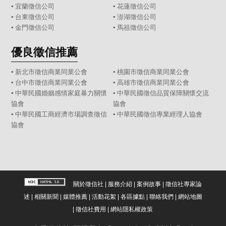
▪
宜蘭徵信公司
▪
花蓮徵信公司
▪
台東徵信公司
▪
澎湖徵信公司
▪
金門徵信公司
▪
馬祖徵信公司
優良徵信推薦
▪ 新北市徵信商業同業公會
▪ 桃園市徵信商業同業公會
▪ 台中市徵信商業同業公會
▪ 高雄市徵信商業同業公會
▪ 中華民國婚姻感情家庭暴力關懷
▪ 中華民國徵信品質保障關懷交流
協會
協會
▪ 中華民國工商經濟市場調查徵信
▪ 中華民國徵信專業經理人協會
協會
關於徵信社
|
服務介紹
|
案例故事
|
徵信社專家論
述
|
相關新聞
|
媒體推薦
|
活動花絮
|
各區據點
|
聯絡我們
|
網站地圖
|
徵信社費用
|
網站隱私權政策