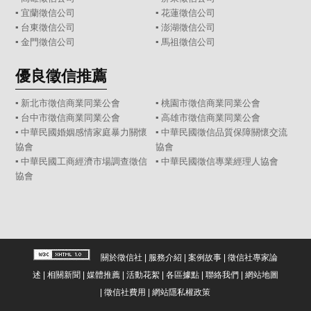
▪
宜蘭徵信公司
▪
花蓮徵信公司
▪
台東徵信公司
▪
澎湖徵信公司
▪
金門徵信公司
▪
馬祖徵信公司
優良徵信推薦
▪ 新北市徵信商業同業公會
▪ 桃園市徵信商業同業公會
▪ 台中市徵信商業同業公會
▪ 高雄市徵信商業同業公會
▪ 中華民國婚姻感情家庭暴力關懷
▪ 中華民國徵信品質保障關懷交流
協會
協會
▪ 中華民國工商經濟市場調查徵信
▪ 中華民國徵信專業經理人協會
協會
關於徵信社
|
服務介紹
|
案例故事
|
徵信社專家論
述
|
相關新聞
|
媒體推薦
|
活動花絮
|
各區據點
|
聯絡我們
|
網站地圖
|
徵信社費用
|
網站隱私權政策