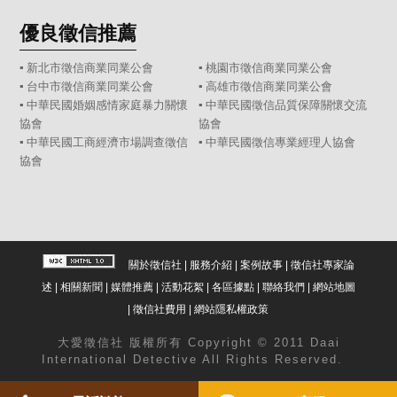
優良徵信推薦
▪ 新北市徵信商業同業公會
▪ 桃園市徵信商業同業公會
▪ 台中市徵信商業同業公會
▪ 高雄市徵信商業同業公會
▪ 中華民國婚姻感情家庭暴力關懷
▪ 中華民國徵信品質保障關懷交流
協會
協會
▪ 中華民國工商經濟市場調查徵信
▪ 中華民國徵信專業經理人協會
協會
關於徵信社
|
服務介紹
|
案例故事
|
徵信社專家論
述
|
相關新聞
|
媒體推薦
|
活動花絮
|
各區據點
|
聯絡我們
|
網站地圖
|
徵信社費用
|
網站隱私權政策
大愛
徵信社
版權所有 Copyright © 2011 Daai
International Detective All Rights Reserved.