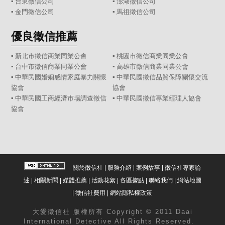
▪
台東徵信公司
▪
澎湖徵信公司
▪
金門徵信公司
▪
馬祖徵信公司
優良徵信推薦
▪ 新北市徵信商業同業公會
▪ 桃園市徵信商業同業公會
▪ 台中市徵信商業同業公會
▪ 高雄市徵信商業同業公會
▪ 中華民國婚姻感情家庭暴力關懷
▪ 中華民國徵信品質保障關懷交流
協會
協會
▪ 中華民國工商經濟市場調查徵信
▪ 中華民國徵信專業經理人協會
協會
關於徵信社
|
服務介紹
|
案例故事
|
徵信社專家論
述
|
相關新聞
|
媒體推薦
|
活動花絮
|
各區據點
|
聯絡我們
|
網站地圖
|
徵信社費用
|
網站隱私權政策
大愛
徵信社
版權所有 Copyright © 2011 Daai
International Detective All Rights Reserved.