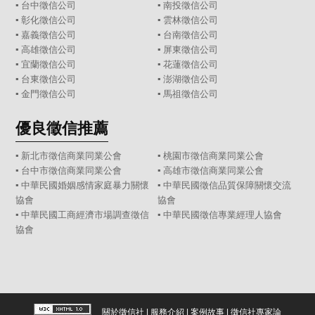
▪
台中徵信公司
▪
南投徵信公司
▪
彰化徵信公司
▪
雲林徵信公司
▪
嘉義徵信公司
▪
台南徵信公司
▪
高雄徵信公司
▪
屏東徵信公司
▪
宜蘭徵信公司
▪
花蓮徵信公司
▪
台東徵信公司
▪
澎湖徵信公司
▪
金門徵信公司
▪
馬祖徵信公司
優良徵信推薦
▪ 新北市徵信商業同業公會
▪ 桃園市徵信商業同業公會
▪ 台中市徵信商業同業公會
▪ 高雄市徵信商業同業公會
▪ 中華民國婚姻感情家庭暴力關懷
▪ 中華民國徵信品質保障關懷交流
協會
協會
▪ 中華民國工商經濟市場調查徵信
▪ 中華民國徵信專業經理人協會
協會
關於徵信社
|
服務介紹
|
案例故事
|
徵信社專家論