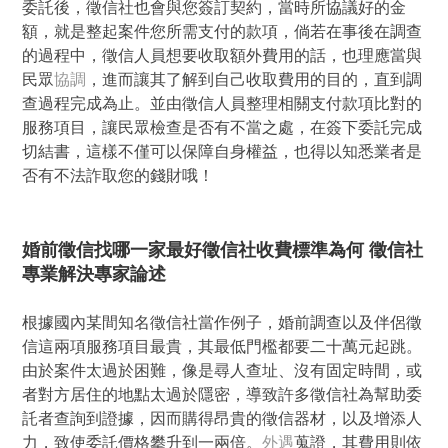
委託後，徵信社也會與您簽訂契約，當時所協議好的金
額，就是整起案件您所需支付的款項，倘若在事後在調查
的過程中，徵信人員想要收取額外費用的話，也理應當與
民眾
協調
，進而讓其了解到自己收取費用的目的，直到調
查過程完成為止。並由徵信人員整理相關支付款項比對的
服務項目，讓民眾檢查是否有不當之處，在簽下委託完成
切結書，這樣不僅可以保障自身權益，也得以知悉業者是
否有不法詐取您的錢財哦！
婚前徵信找哪一家最好徵信社收費標準為何 徵信社
專業解決專家論述
根據國內某間知名徵信社當作例子，婚前調查以及伴侶徵
信這兩項服務項目最貴，其最低門檻都要二十萬元起跳。
由於案件太過於困難，像是尋人查址、沒有固定時間，或
者對方居住的地點太過於隱密，導致許多徵信社為幫助委
託者查詢到證據，因而購得昂貴的徵信器材，以及增添人
力，致使委託價格攀升到一兩倍。
外遇
蒐證，其費用則依