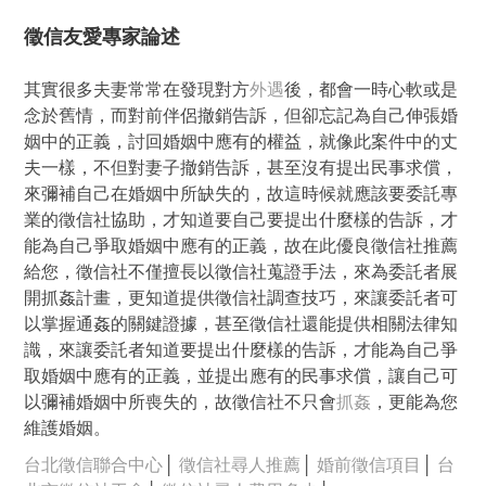
徵信友愛專家論述
其實很多夫妻常常在發現對方
外遇
後，都會一時心軟或是
念於舊情，而對前伴侶撤銷告訴，但卻忘記為自己伸張婚
姻中的正義，討回婚姻中應有的權益，就像此案件中的丈
夫一樣，不但對妻子撤銷告訴，甚至沒有提出民事求償，
來彌補自己在婚姻中所缺失的，故這時候就應該要委託專
業的徵信社協助，才知道要自己要提出什麼樣的告訴，才
能為自己爭取婚姻中應有的正義，故在此優良徵信社推薦
給您，徵信社不僅擅長以徵信社蒐證手法，來為委託者展
開抓姦計畫，更知道提供徵信社調查技巧，來讓委託者可
以掌握通姦的關鍵證據，甚至徵信社還能提供相關法律知
識，來讓委託者知道要提出什麼樣的告訴，才能為自己爭
取婚姻中應有的正義，並提出應有的民事求償，讓自己可
以彌補婚姻中所喪失的，故徵信社不只會
抓姦
，更能為您
維護婚姻。
台北徵信聯合中心
│
徵信社尋人推薦
│
婚前徵信項目
│
台