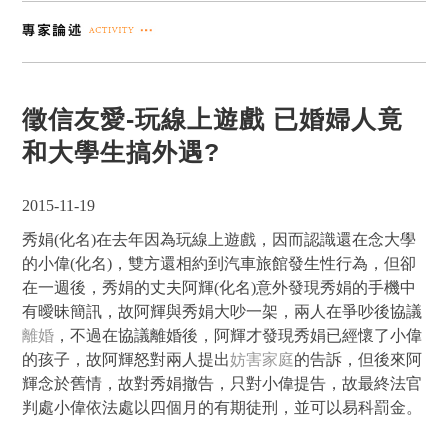
徵信友愛-玩線上遊戲 已婚婦人竟
和大學生搞外遇?
2015-11-19
秀娟(化名)在去年因為玩線上遊戲，因而認識還在念大學
的小偉(化名)，雙方還相約到汽車旅館發生性行為，但卻
在一週後，秀娟的丈夫阿輝(化名)意外發現秀娟的手機中
有曖昧簡訊，故阿輝與秀娟大吵一架，兩人在爭吵後協議
離婚
，不過在協議離婚後，阿輝才發現秀娟已經懷了小偉
的孩子，故阿輝怒對兩人提出
妨害家庭
的告訴，但後來阿
輝念於舊情，故對秀娟撤告，只對小偉提告，故最終法官
判處小偉依法處以四個月的有期徒刑，並可以易科罰金。