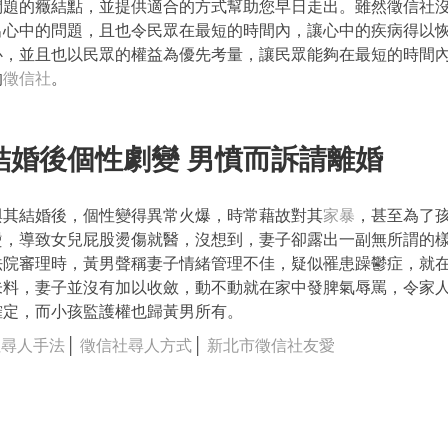
問題的癥結點，並提供適合的方式幫助您早日走出。雖然徵信社
出心中的問題，且也令民眾在最短的時間內，讓心中的疾病得以
心，並且也以民眾的權益為優先考量，讓民眾能夠在最短的時間
的
徵信社
。
結婚後個性劇變 男憤而訴請離婚
與其結婚後，個性變得異常火爆，時常藉故對其
家暴
，甚至為了
燙，導致女兒屁股燙傷就醫，沒想到，妻子卻露出一副無所謂的
法院審理時，黃男聲稱妻子情緒管理不佳，疑似罹患躁鬱症，就
未料，妻子並沒有加以收斂，動不動就在家中發脾氣辱罵，令家
確定，而小孩監護權也歸黃男所有。
社尋人手法
│
徵信社尋人方式
│
新北市徵信社友愛