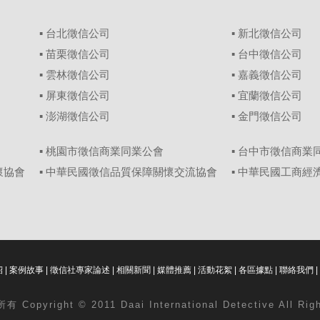
▪
台北徵信公司
▪
新北徵信公司
▪
苗栗徵信公司
▪
台中徵信公司
▪
雲林徵信公司
▪
嘉義徵信公司
▪
屏東徵信公司
▪
宜蘭徵信公司
▪
澎湖徵信公司
▪
金門徵信公司
▪ 桃園市徵信商業同業公會
▪ 台中市徵信商業
懷協會
▪ 中華民國徵信品質保障關懷交流協會
▪ 中華民國工商
紹
|
案例故事
|
徵信社專家論述
|
相關新聞
|
媒體推薦
|
活動花絮
|
各區據點
|
聯絡我們
|
 Copyright © 2011 Daai International Detective All Ri