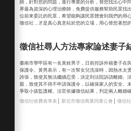
師，針對您的問題，進行專業的分析，替您找出心中
界最為資深的心理治療師，免費提供服務幫助民眾找
位前來委託的民眾，希望能夠讓民眾體會到我們的用
徵信社，才是真心真意站於您的立場，用心替您著想
徵信社尋人方法專家論述妻子
臺南市學甲區有一名黃姓男子，日前控訴外籍妻子在
保護令。黃男表示，有一次幫女兒洗澡時，因熱水太
誇張，致使其無法繼續忍受，決定到法院訴請離婚。
親，致使其不得不申請保護令，以確保家人的安全。
爭取小孩監護權。法官依據徵信結果，判定兩人離婚
徵信社收費表準表
│
新北市徵信商業同業公會
│
徵信