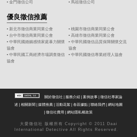
▪
金門徵信公司
▪
馬祖徵信公司
優良徵信推薦
▪ 新北市徵信商業同業公會
▪ 桃園市徵信商業同業公會
▪ 台中市徵信商業同業公會
▪ 高雄市徵信商業同業公會
▪ 中華民國婚姻感情家庭暴力關懷
▪ 中華民國徵信品質保障關懷交流
協會
協會
▪ 中華民國工商經濟市場調查徵信
▪ 中華民國徵信專業經理人協會
協會
關於徵信社
|
服務介紹
|
案例故事
|
徵信社專家論
述
|
相關新聞
|
媒體推薦
|
活動花絮
|
各區據點
|
聯絡我們
|
網站地圖
|
徵信社費用
|
網站隱私權政策
大愛
徵信社
版權所有 Copyright © 2011 Daai
International Detective All Rights Reserved.