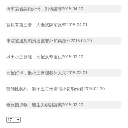
搞車震否認婚外情，判偽證罪
2015-04-10
官員有第三者，人妻找陳菊反擊
2015-04-01
車震被逮想賴男通姦罪外加偽證罪
2015-03-20
揪出小三劈腿，元配反擊復仇
2015-03-10
元配好悍，揪小三劈腿狠休人夫
2015-03-01
醫師性契約，獅子王每天需陪小花豹作愛
2015-02-20
妻旅館抓猴，醫生夫辯討論業
2015-02-10