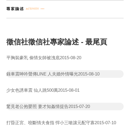
徵信社徵信社專家論述 - 最尾頁
平胸裝豪乳 偷情女師被洩底
2015-08-20
錄車震呻吟聲傳LINE 人夫婚外情曝光
2015-08-10
少女色誘車震 仙人跳500萬
2015-08-01
驚見老公抱嬰照 妻才知姦情提告
2015-07-20
打昏正宮、咬斷情夫食指 悍小三嗆讓元配守寡
2015-07-10