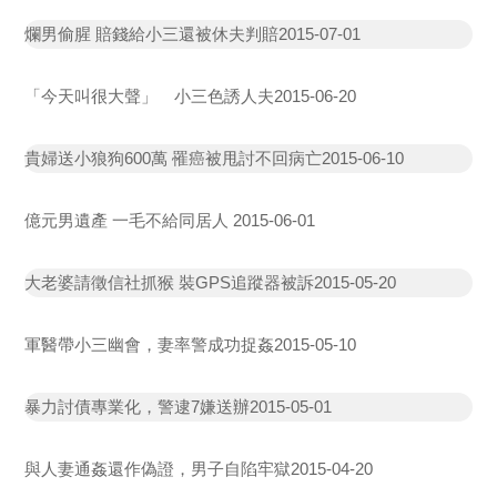
爛男偷腥 賠錢給小三還被休夫判賠
2015-07-01
「今天叫很大聲」 小三色誘人夫
2015-06-20
貴婦送小狼狗600萬 罹癌被甩討不回病亡
2015-06-10
億元男遺產 一毛不給同居人
2015-06-01
大老婆請徵信社抓猴 裝GPS追蹤器被訴
2015-05-20
軍醫帶小三幽會，妻率警成功捉姦
2015-05-10
暴力討債專業化，警逮7嫌送辦
2015-05-01
與人妻通姦還作偽證，男子自陷牢獄
2015-04-20