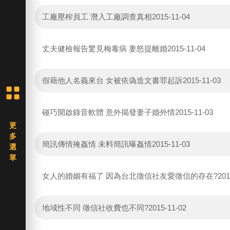
工廠壓榨員工 潛入工廠調查真相
2015-11-04
丈夫健檢報告驚見梅毒病 妻怒提離婚
2015-11-04
假藉他人名義來台 女被依偽造文書罪起訴
2015-11-03
碰巧開啟錄音軟體 意外揭發妻子婚外情
2015-11-03
簡訊傳情掩姦情 未料簡訊曝姦情
2015-11-03
女人的婚姻有福了 因為台北徵信社友愛徵信的存在?
201
地域性不同 徵信社收費也不同?
2015-11-02