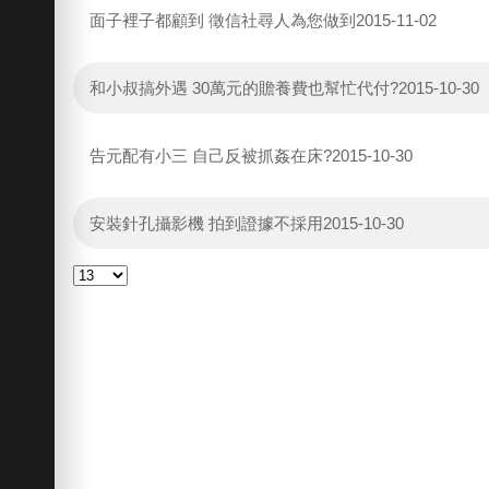
面子裡子都顧到 徵信社尋人為您做到
2015-11-02
和小叔搞外遇 30萬元的贍養費也幫忙代付?
2015-10-30
告元配有小三 自己反被抓姦在床?
2015-10-30
安裝針孔攝影機 拍到證據不採用
2015-10-30