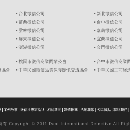
▪
台北徵信公司
▪
新北徵信公司
▪
苗栗徵信公司
▪
台中徵信公司
▪
雲林徵信公司
▪
嘉義徵信公司
▪
屏東徵信公司
▪
宜蘭徵信公司
▪
澎湖徵信公司
▪
金門徵信公司
▪ 桃園市徵信商業同業公會
▪ 台中市徵信商業
懷協會
▪ 中華民國徵信品質保障關懷交流協會
▪ 中華民國工商
紹
|
案例故事
|
徵信社專家論述
|
相關新聞
|
媒體推薦
|
活動花絮
|
各區據點
|
聯絡我們
|
 Copyright © 2011 Daai International Detective All Ri