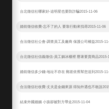
台北徵信社哪家好-追明星也要防詐騙
2015-11-06
婚前徵信收費-忘不了的人 要靠行動來找尋
2015-11-06
合法徵信社公會-調查員工及廠商 保護公司權益
2015-11
台北徵信社信義徵信-員工躺冰櫃裡 壓著要賣商品
2015-
婚前徵信多少錢-地址不存在 郵差依舊幫您送到
2015-11
合法徵信社收費-丈夫是金錢來源 得知外遇也不敢說
201
結束外國婚姻 小孩卻被對方帶走
2015-11-04