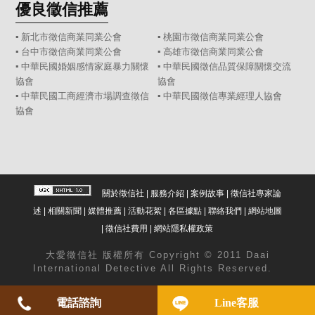
優良徵信推薦
▪ 新北市徵信商業同業公會
▪ 桃園市徵信商業同業公會
▪ 台中市徵信商業同業公會
▪ 高雄市徵信商業同業公會
▪ 中華民國婚姻感情家庭暴力關懷
▪ 中華民國徵信品質保障關懷交流
協會
協會
▪ 中華民國工商經濟市場調查徵信
▪ 中華民國徵信專業經理人協會
協會
關於徵信社
|
服務介紹
|
案例故事
|
徵信社專家論
述
|
相關新聞
|
媒體推薦
|
活動花絮
|
各區據點
|
聯絡我們
|
網站地圖
|
徵信社費用
|
網站隱私權政策
大愛
徵信社
版權所有 Copyright © 2011 Daai
International Detective All Rights Reserved.
電話諮詢
Line客服