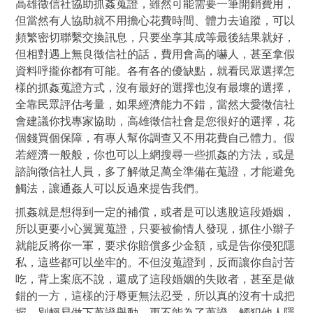
高雄徵信社協助抓姦蒐證，雖然可能需要一筆開銷費用，
但當然有人協助就不用擔心花費時間、體力去追蹤，可以
頻繁密切聯繫交換訊息，只要坐享其成等最後結果就好，
但相對遇上無良徵信社的話，費用會高的嚇人，甚至拿假
資料呼攏你都有可能。各有各的優缺點，就看民眾選擇怎
樣的抓姦蒐證方式，沒有最好的選擇也沒有最壞的選擇，
全靠民眾評估考量，如果經濟能力不錯，當然大愛徵信社
會建議你找專家協助，高雄徵信社會是您很好的選擇，花
個錢買個保障，有專人幫你調查又不用花費自己體力。假
若經濟一般般，你也可以上網搜尋一些抓姦的方法，或是
諮詢徵信社人員，多了解做足萬全準備在蒐證，才能避免
觸法，讓通姦人可以反過來提告我們。
抓姦就是想得到一定的補償，或者是可以逃脫這段婚姻，
所以更要小心翼翼蒐證，只要被偷情人發現，抓住小辮子
就能反將你一軍，要求你賠償多少金額，或是告你侵犯隱
私，這些都可以坐牢的。不但沒蒐證到，反而讓你自討苦
吃，背上案底不說，還成了這段婚姻的失敗者，甚至是做
錯的一方，這樣的汙辱更無法忍受，所以真的沒有十成把
握，別輕易做下蒐證舉動，更不能為了蒐證，觸犯他人隱