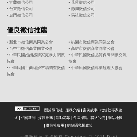
▪
宜蘭徵信公司
▪
花蓮徵信公司
▪
台東徵信公司
▪
澎湖徵信公司
▪
金門徵信公司
▪
馬祖徵信公司
優良徵信推薦
▪ 新北市徵信商業同業公會
▪ 桃園市徵信商業同業公會
▪ 台中市徵信商業同業公會
▪ 高雄市徵信商業同業公會
▪ 中華民國婚姻感情家庭暴力關懷
▪ 中華民國徵信品質保障關懷交流
協會
協會
▪ 中華民國工商經濟市場調查徵信
▪ 中華民國徵信專業經理人協會
協會
關於徵信社
|
服務介紹
|
案例故事
|
徵信社專家論
述
|
相關新聞
|
媒體推薦
|
活動花絮
|
各區據點
|
聯絡我們
|
網站地圖
|
徵信社費用
|
網站隱私權政策
大愛
徵信社
版權所有 Copyright © 2011 Daai