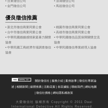
▪
台東徵信公司
▪
澎湖徵信公司
▪
金門徵信公司
▪
馬祖徵信公司
優良徵信推薦
▪ 新北市徵信商業同業公會
▪ 桃園市徵信商業同業公會
▪ 台中市徵信商業同業公會
▪ 高雄市徵信商業同業公會
▪ 中華民國婚姻感情家庭暴力關懷
▪ 中華民國徵信品質保障關懷交流
協會
協會
▪ 中華民國工商經濟市場調查徵信
▪ 中華民國徵信專業經理人協會
協會
關於徵信社
|
服務介紹
|
案例故事
|
徵信社專家論
述
|
相關新聞
|
媒體推薦
|
活動花絮
|
各區據點
|
聯絡我們
|
網站地圖
|
徵信社價格
|
網站隱私權政策
大愛
徵信社
版權所有 Copyright © 2011 Daai
International Detective All Rights Reserved.