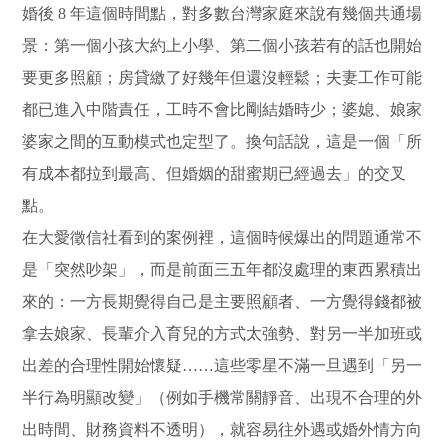
婚後 8 年這個時間點，對多數台灣家庭來說有幾個共通場
景：第一個小孩大約上小學、第二個小孩若有的話也開始
要更多照顧；房貸繳了好幾年但還沒輕鬆；夫妻工作可能
都已進入中階責任，工時不會比剛結婚時少；婆媳、娘家
婆家之間的互動模式也定型了。換句話說，這是一個「所
有成本都拉到最高、但婚姻的甜蜜期已經過去」的交叉
點。
在大愛徵信社看到的案例裡，這個時候爆出的問題通常不
是「突然吵架」，而是前面三五年都沒處理的東西累積出
來的：一方長期覺得自己是主要照顧者、一方覺得錢都被
拿去娘家、長輩介入育兒的方式太強勢、對另一半加班或
出差的合理性開始懷疑……這些零星不滿一旦遇到「另一
半行為明顯改變」（例如手機常關靜音、出現不合理的外
出時間、財務資料不透明），就容易往外遇或婚外情方向