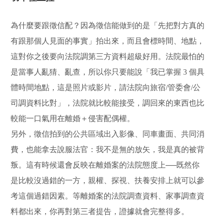
為什麼要跟徵信配？因為徵信能做到的是「先把對方真的
有跟那個人見面的事實」拍出來，而且會標時間、地點，
這對你之後要向法院調第三方資料超級好用。法院最怕的
是當事人亂猜、亂查，所以你只要能說「我已掌握 3 個具
體時間地點，這是照片或影片，請法院向旅宿/管委會/公
司調資料比對」，法院就比較能接受，調回來的東西也比
較能一口氣用在離婚＋侵害配偶權。
另外，徵信拍到的公共區域出入影像、同車畫面、共同消
費，也能拿去說服法官：我不是無的放矢，我是真的被背
叛。這有時候還會反映在離婚案的法院態度上──既然你
是比較沒過錯的一方，親權、探視、扶養安排上就可以參
考這個過錯因素。等離婚案的法院調查資料、家事調查資
料都出來，你再對第三者提告，證據就會完整得多。