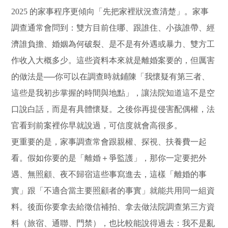
2025 的家事程序更傾向「先把家裡狀況查清楚」。家事
調查通常會問到：雙方目前住哪、跟誰住、小孩誰帶、經
濟誰負擔、婚姻為何破裂、是不是有外遇或暴力、雙方工
作收入大概多少。這些資料本來就是離婚案要的，但厲害
的做法是──你可以在調查時就鋪陳「我懷疑有第三者、
這些是我初步掌握的時間與地點」，讓法院知道這不是空
口說白話，而是有具體懷疑。之後你再提侵害配偶權，法
官看到前案裡你早就說過，可信度就會高很多。
更重要的是，家事調查常會跟親權、探視、扶養費一起
看。假如你要的是「離婚＋爭監護」，那你一定要把外
遇、無照顧、夜不歸宿這些事寫進去，這樣「離婚的事
實」跟「不適合當主要照顧者的事實」就能共用同一組資
料。後面你要拿去給徵信補拍、拿去做法院調查第三方資
料（旅宿、通聯、門禁），也比較能說得過去：我不是亂