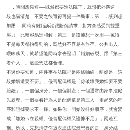
一，時間想縮短──既然都要進法院了，就想把外遇這一
段也講清楚，不要之後還得再提一件民事；第二，談判想
加壓──同時有離婚訴訟跟賠償請求，對方會感受到雙重
壓力，比較容易進和解；第三，是證據想一次用──蒐證
不是每天都拍得到的，既然好不容易有旅宿、公共出入、
曖昧聊天，就希望能同時拿去證明「婚姻破裂」跟「第三
者介入」。這些想法都合理。
不過你要知道，兩件事在法院裡是兩條軸線：離婚是「這
段婚姻還要不要」、侵害配偶權是「你破壞我婚姻要不要
賠錢」，一個偏身分、一個偏財產；一個通常由家事法庭
先處理、一個要看行為人是配偶還是第三人，走起來的程
序和證據要求不一樣。如果你一開始沒排好順序，就會變
成「離婚卡在親權、侵害配偶權又證據不足」，兩邊互
拖。所以，先想清楚你這次進法院最想要的是「身分結