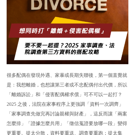
很多配偶在發現外遇、家暴或長期失聯後，第一個直覺就
是：我想離婚，也想讓第三者或不忠配偶付出代價，所以
「離婚訴訟」和「侵害配偶權求償」可不可以一起打？
2025 之後，法院在家事程序上更強調「資料一次調齊」
「家事調查先做完再討論親權與財產」，這反而讓「兩案
怎麼排」「證據怎麼共用」「徵信蒐證要放哪一段」變得
更重要。提太分散，資料要重送、調查要重跑；提太集