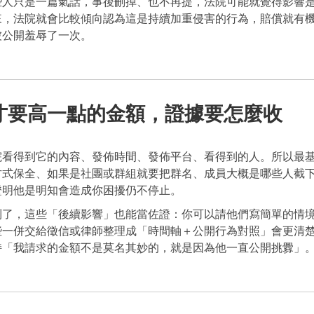
些人只是一篇氣話，事後刪掉、也不再提，法院可能就覺得影響
來，法院就會比較傾向認為這是持續加重侵害的行為，賠償就有
被公開羞辱了一次。
才要高一點的金額，證據要怎麼收
院看得到它的內容、發佈時間、發佈平台、看得到的人。所以最
方式保全、如果是社團或群組就要把群名、成員大概是哪些人截
證明他是明知會造成你困擾仍不停止。
到了，這些「後續影響」也能當佐證：你可以請他們寫簡單的情
些一併交給徵信或律師整理成「時間軸＋公開行為對照」會更清
持「我請求的金額不是莫名其妙的，就是因為他一直公開挑釁」