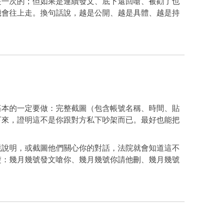
是一次的；但如果是連續發文、底下還回嗆、被勸了也
機會往上走。換句話說，越是公開、越是具體、越是持
基本的一定要做：完整截圖（包含帳號名稱、時間、貼
下來，證明這不是你跟對方私下吵架而已。最好也能把
境說明，或截圖他們關心你的對話，法院就會知道這不
楚：幾月幾號發文嗆你、幾月幾號你請他刪、幾月幾號
。