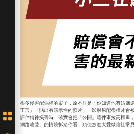
很多侵害配偶權的案子，原本只是「你知道他有婚姻
正宮」「貼出有暗示性的照片」「影射原配很糟才會
評估精神損害時，確實會把「公開」這件事拉高權重
網路嗆聲」的情境拆給你看，順便放進大愛徵信社常