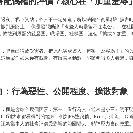
害配偶權的評價？核心在「加重羞辱
下過夜、私下資助，外人不一定知道，所以法院在衡量精神損害
搬到網路上──像是發限動說「有些人就是留不住老公」、在社團
害，擴散到原配的親屬圈、職場圈、社群圈，這個「擴散＆加重」
」，把自己講成受害者、把原配講成壞人，這種「反客為主」的
上這類案件如果你有截圖、有留言互動數，能證明很多人看過，
向：行為惡性、公開程度、擴散對象
」，而是會綜合幾個因素：第一，看行為人（通常是小三）明不
到大家都看得到的地方，例如FB塗鴉牆、Reels、抖音、IG 追
會認為當事人的社會評價受影響的範圍變大，精神壓力自然更重