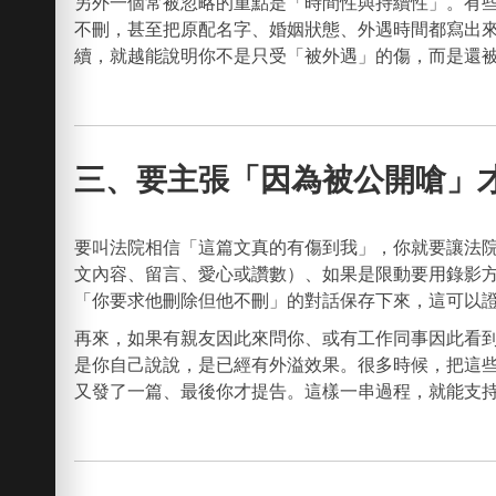
另外一個常被忽略的重點是「時間性與持續性」。有
不刪，甚至把原配名字、婚姻狀態、外遇時間都寫出
續，就越能說明你不是只受「被外遇」的傷，而是還
三、要主張「因為被公開嗆」
要叫法院相信「這篇文真的有傷到我」，你就要讓法
文內容、留言、愛心或讚數）、如果是限動要用錄影
「你要求他刪除但他不刪」的對話保存下來，這可以
再來，如果有親友因此來問你、或有工作同事因此看
是你自己說說，是已經有外溢效果。很多時候，把這
又發了一篇、最後你才提告。這樣一串過程，就能支