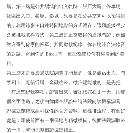
層。第一層是
公共場域的出入軌跡
：飯店大廳、停車場、
社區出入口、餐廳、影城，只要是在公共空間可以拍得到
的，就用錄影＋口述時間地點的方式留存；這類證據很少
會被挑戰取得方式。第二層是
正當取得的通訊憑證
，例如
對方寄到你家的帳單、共同繳款紀錄、你在場時合法錄音
的對話、寄到你的 Email 等，這些都屬於你有權看到的資
料。
第三層才是
要透過法院調查才能拿的
，像是旅宿出入、門
禁刷卡、電信通聯、金融往來。徵信端能做的，是先把
「有這些紀錄存在」證實出來，確認旅館在哪一天、用哪
個名字住過，之後由律師在訴訟中請法院向該機構調閱，
證據就能轉成高可採性的官方資料。這樣排流程，有個好
處是：即使前面有一兩個地方稍微模糊，後面法院調取來
的一撞，就能把整個證據鏈補正。