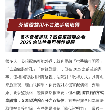
很多人一發現配偶可能外遇，就直覺想「把手機打開看」
「去旅館裝針孔」「偷錄對話」，但在 2025 之前後的家
事、侵權與跟騷相關實務裡，法院對「取得方式」其實愈
來愈重視。理由很簡單：你要告對方侵害配偶權、要離
婚、要爭監護權，證據當然很重要，但
不能用踩線的方式
拿證據，又希望法院百分之百採信
。有些證據會因為違法
取得被直接排除，有些則是法院「降低證明力」，最後一