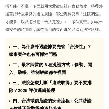
樣可能打不贏。下面就用大愛徵信社的實務角度，整理外
遇蒐證時最常見的違法風險、哪些資料要靠「法院調查」
才能拿、以及怎麼把「合法蒐證」＋「徵信實查」排成一
條安全的時間線，讓你蒐到的東西真的能進到法官眼裡。
一、為什麼外遇證據要先管「合法性」？
01
家事案件也有可採性門檻
二、最常踩雷的 6 種蒐證方式：偷裝、闖
02
入、駭帳、強制解鎖都在裡面
三、法院怎麼判斷「違法取得」要不要排
03
除？2025 評價邏輯整理
四、合法徵信蒐證的安全流程：公共跡證
04
＋你能正當取得的資料為主