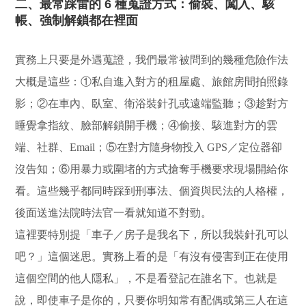
二、最常踩雷的 6 種蒐證方式：偷裝、闖入、駭
帳、強制解鎖都在裡面
實務上只要是外遇蒐證，我們最常被問到的幾種危險作法
大概是這些：①私自進入對方的租屋處、旅館房間拍照錄
影；②在車內、臥室、衛浴裝針孔或遠端監聽；③趁對方
睡覺拿指紋、臉部解鎖開手機；④偷接、駭進對方的雲
端、社群、Email；⑤在對方隨身物投入 GPS／定位器卻
沒告知；⑥用暴力或圍堵的方式搶奪手機要求現場開給你
看。這些幾乎都同時踩到刑事法、個資與民法的人格權，
後面送進法院時法官一看就知道不對勁。
這裡要特別提「車子／房子是我名下，所以我裝針孔可以
吧？」這個迷思。實務上看的是「有沒有侵害到正在使用
這個空間的他人隱私」，不是看登記在誰名下。也就是
說，即使車子是你的，只要你明知常有配偶或第三人在這