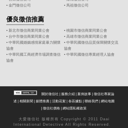
▪
金門徵信公司
▪
馬祖徵信公司
優良徵信推薦
▪ 新北市徵信商業同業公會
▪ 桃園市徵信商業同業公會
▪ 台中市徵信商業同業公會
▪ 高雄市徵信商業同業公會
▪ 中華民國婚姻感情家庭暴力關懷
▪ 中華民國徵信品質保障關懷交流
協會
協會
▪ 中華民國工商經濟市場調查徵信
▪ 中華民國徵信專業經理人協會
協會
關於徵信社
|
服務介紹
|
案例故事
|
徵信社專家論
述
|
相關新聞
|
媒體推薦
|
活動花絮
|
各區據點
|
聯絡我們
|
網站地圖
|
徵信社價格
|
網站隱私權政策
大愛
徵信社
版權所有 Copyright © 2011 Daai
International Detective All Rights Reserved.