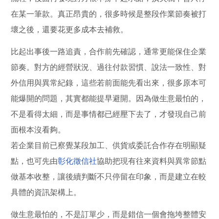
在某一筆款。真正昂貴的，很多時候是整段作業節奏被打
壞之後，還要花更多成本去補救。
比起出事後一路追責，合作前先確認，通常更能保住企業
節奏。對方的經營狀況、過往付款習慣、說法一致性、對
外信用與異常紀錄，這些若前面能先看出來，很多原本可
能爆開的問題，其實都能提早避開。因為做生意最怕的，
不是看得太細，而是事情都已經壓下去了，才發現自己前
面根本沒看夠。
若企業目前已察覺某段加工、供貨或委託合作存在明顯疑
點，也可先由
彰化徵信社
協助把現有往來資料與異常節點
做基本收整，讓後續判斷不只停留在印象，而是建立在較
具體的資訊架構上。
做生意最怕的，不是訂單少，而是錯信一個會拖垮整體安