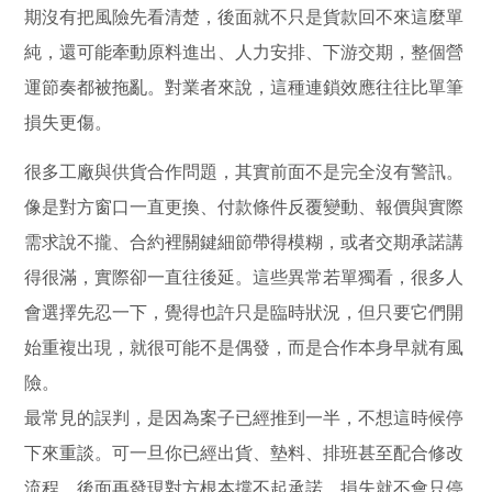
期沒有把風險先看清楚，後面就不只是貨款回不來這麼單
純，還可能牽動原料進出、人力安排、下游交期，整個營
運節奏都被拖亂。對業者來說，這種連鎖效應往往比單筆
損失更傷。
很多工廠與供貨合作問題，其實前面不是完全沒有警訊。
像是對方窗口一直更換、付款條件反覆變動、報價與實際
需求說不攏、合約裡關鍵細節帶得模糊，或者交期承諾講
得很滿，實際卻一直往後延。這些異常若單獨看，很多人
會選擇先忍一下，覺得也許只是臨時狀況，但只要它們開
始重複出現，就很可能不是偶發，而是合作本身早就有風
險。
最常見的誤判，是因為案子已經推到一半，不想這時候停
下來重談。可一旦你已經出貨、墊料、排班甚至配合修改
流程，後面再發現對方根本撐不起承諾，損失就不會只停