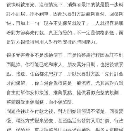
很快就被搶光。這種情況下，消費者最怕的就是慢一步就
訂不到房、排不到車，因此只要對方語氣夠自然、回覆夠
快，再加上一句「現在不先保留就沒了」，人就很容易順
著對方節奏先付款。真正危險的，不一定是價格多低，而
是對方很懂得利用人對行程安排的時間壓力。
很多受害者並不是想撿便宜，而是怕整趟行程因為訂不到
而亂掉。你可能已經和家人、朋友喬好日期，也把後續景
點、接送、住宿都先想好了，所以只要對方說「先付訂金
才能保留」，你自然會覺得這是一般流程。尤其當對方還
會主動幫你安排接送、推薦景點、提供看似完整的規劃，
整體感受更像服務，而不像陷阱。
問題往往出在付款之後。對方開始細節講不清楚、回覆變
慢、聯絡方式變來變去，甚至臨近出發前又用加價、行政
費、保險費、車型調整等理由要求再補款。很多人這時候