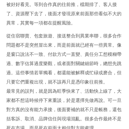
被好好看見。等到合作真的往前推，檔期排了、客人接
了、資源壓下去了，後面才發現原來前面那些看似不大的
異常，其實每一項都在提醒風險。
從住宿聯賣、包套旅遊、接送整合到異業串聯，很多合作
問題都不是突然冒出來，而是前面就已經有一些異常。像
是窗口說法不一致、付款方式一直變、責任分工想模糊帶
過、數字估算過度樂觀，或者面對關鍵細節時，總想先跳
過。這些事情若單獨看，都還能被解釋成忙碌或磨合，但
只要它們重複出現，就不該再只是憑印象往前推。
最常見的誤判，就是因為旺季快來了、活動快上線了，大
家都不想這時候停下來重談，於是選擇先做再說。可一旦
對方真的沒有能力承接，後面要補的就不只是帳務，還包
括客訴、取消、品牌信任與現場混亂。很多合作最終不是
死在市場，而是死在前面太相信對方能處理。