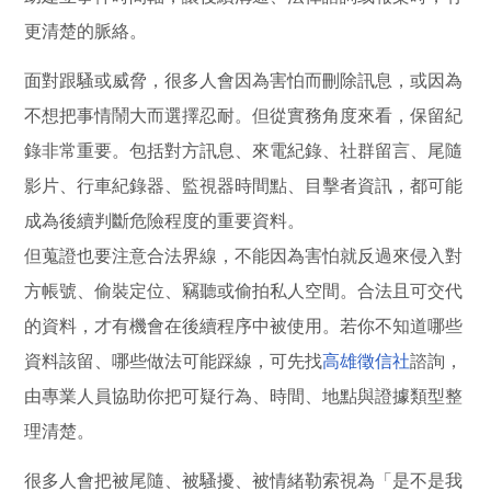
更清楚的脈絡。
面對跟騷或威脅，很多人會因為害怕而刪除訊息，或因為
不想把事情鬧大而選擇忍耐。但從實務角度來看，保留紀
錄非常重要。包括對方訊息、來電紀錄、社群留言、尾隨
影片、行車紀錄器、監視器時間點、目擊者資訊，都可能
成為後續判斷危險程度的重要資料。
但蒐證也要注意合法界線，不能因為害怕就反過來侵入對
方帳號、偷裝定位、竊聽或偷拍私人空間。合法且可交代
的資料，才有機會在後續程序中被使用。若你不知道哪些
資料該留、哪些做法可能踩線，可先找
高雄徵信社
諮詢，
由專業人員協助你把可疑行為、時間、地點與證據類型整
理清楚。
很多人會把被尾隨、被騷擾、被情緒勒索視為「是不是我