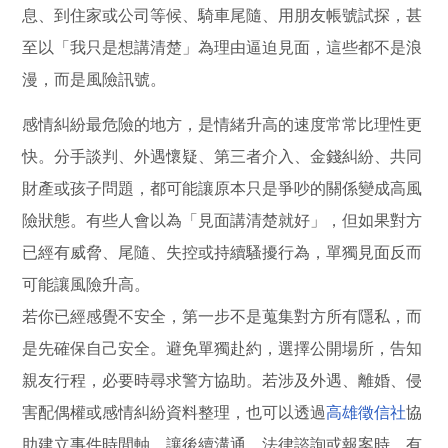
息、到住家或公司等候、騎車尾隨、用朋友帳號試探，甚
至以「我只是想講清楚」為理由逼迫見面，這些都不是浪
漫，而是風險訊號。
感情糾紛最危險的地方，是情緒升高的速度常常比理性更
快。分手談判、外遇懷疑、第三者介入、金錢糾紛、共同
財產或孩子問題，都可能讓原本只是爭吵的關係變成高風
險狀態。有些人會以為「見面講清楚就好」，但如果對方
已經有威脅、尾隨、失控或持續騷擾行為，單獨見面反而
可能讓風險升高。
若你已經感覺不安全，第一步不是蒐集對方所有隱私，而
是先確保自己安全。避免單獨赴約，選擇公開場所，告知
親友行程，必要時尋求警方協助。若涉及外遇、離婚、侵
害配偶權或感情糾紛資料整理，也可以透過
高雄徵信社
協
助建立事件時間軸，讓後續溝通、法律諮詢或報案時，有