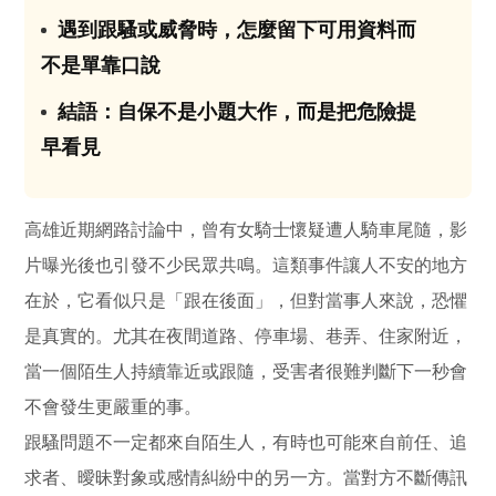
遇到跟騷或威脅時，怎麼留下可用資料而
03
不是單靠口說
結語：自保不是小題大作，而是把危險提
04
早看見
高雄近期網路討論中，曾有女騎士懷疑遭人騎車尾隨，影
片曝光後也引發不少民眾共鳴。這類事件讓人不安的地方
在於，它看似只是「跟在後面」，但對當事人來說，恐懼
是真實的。尤其在夜間道路、停車場、巷弄、住家附近，
當一個陌生人持續靠近或跟隨，受害者很難判斷下一秒會
不會發生更嚴重的事。
跟騷問題不一定都來自陌生人，有時也可能來自前任、追
求者、曖昧對象或感情糾紛中的另一方。當對方不斷傳訊