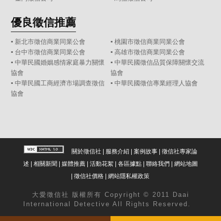
優良徵信推薦
▪ 新北市徵信商業同業公會
▪ 桃園市徵信商業同業公會
▪ 台中市徵信商業同業公會
▪ 高雄市徵信商業同業公會
▪ 中華民國婚姻感情家庭暴力關懷
▪ 中華民國徵信品質保障關懷交流
協會
協會
▪ 中華民國工商經濟市場調查徵信
▪ 中華民國徵信專業經理人協會
協會
關於徵信社
|
服務介紹
|
案例故事
|
徵信社專家論
述
|
相關新聞
|
媒體推薦
|
活動花絮
|
各區據點
|
聯絡我們
|
網站地圖
|
徵信社價格
|
網站隱私權政策
大愛
徵信社
版權所有 Copyright © 2011 Daai
International Detective All Rights Reserved.