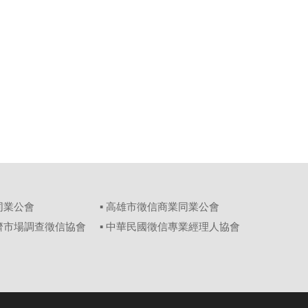
同業公會
▪ 高雄市徵信商業同業公會
經濟市場調查徵信協會
▪ 中華民國徵信專業經理人協會