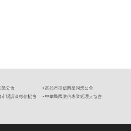
同業公會
▪ 高雄市徵信商業同業公會
經濟市場調查徵信協會
▪ 中華民國徵信專業經理人協會