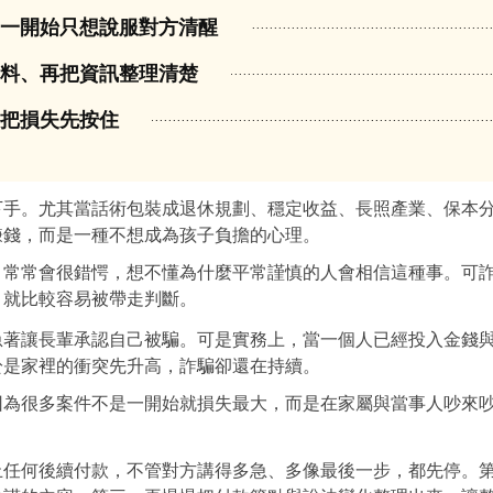
是一開始只想說服對方清醒
資料、再把資訊整理清楚
是把損失先按住
下手。尤其當話術包裝成退休規劃、穩定收益、長照產業、保本
賺錢，而是一種不想成為孩子負擔的心理。
，常常會很錯愕，想不懂為什麼平常謹慎的人會相信這種事。可
，就比較容易被帶走判斷。
急著讓長輩承認自己被騙。可是實務上，當一個人已經投入金錢
於是家裡的衝突先升高，詐騙卻還在持續。
因為很多案件不是一開始就損失最大，而是在家屬與當事人吵來
止任何後續付款，不管對方講得多急、多像最後一步，都先停。