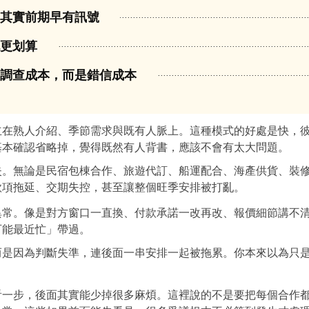
題其實前期早有訊號
跑更划算
是調查成本，而是錯信成本
立在熟人介紹、季節需求與既有人脈上。這種模式的好處是快，
基本確認省略掉，覺得既然有人背書，應該不會有太大問題。
失。無論是民宿包棟合作、旅遊代訂、船運配合、海產供貨、裝
款項拖延、交期失控，甚至讓整個旺季安排被打亂。
異常。像是對方窗口一直換、付款承諾一改再改、報價細節講不
可能最近忙」帶過。
而是因為判斷失準，連後面一串安排一起被拖累。你本來以為只
看一步，後面其實能少掉很多麻煩。這裡說的不是要把每個合作