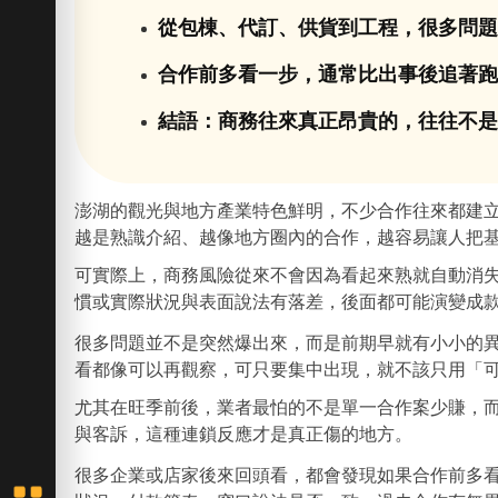
從包棟、代訂、供貨到工程，很多問
合作前多看一步，通常比出事後追著
結語：商務往來真正昂貴的，往往不
澎湖的觀光與地方產業特色鮮明，不少合作往來都建
越是熟識介紹、越像地方圈內的合作，越容易讓人把
可實際上，商務風險從來不會因為看起來熟就自動消
慣或實際狀況與表面說法有落差，後面都可能演變成
很多問題並不是突然爆出來，而是前期早就有小小的
看都像可以再觀察，可只要集中出現，就不該只用「
尤其在旺季前後，業者最怕的不是單一合作案少賺，
與客訴，這種連鎖反應才是真正傷的地方。
很多企業或店家後來回頭看，都會發現如果合作前多