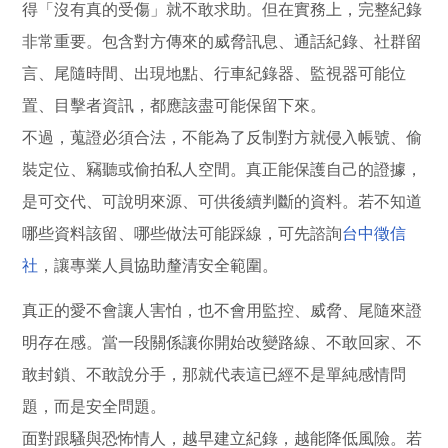
得「沒有真的受傷」就不敢求助。但在實務上，完整紀錄
非常重要。包含對方傳來的威脅訊息、通話紀錄、社群留
言、尾隨時間、出現地點、行車紀錄器、監視器可能位
置、目擊者資訊，都應該盡可能保留下來。
不過，蒐證必須合法，不能為了反制對方就侵入帳號、偷
裝定位、竊聽或偷拍私人空間。真正能保護自己的證據，
是可交代、可說明來源、可供後續判斷的資料。若不知道
哪些資料該留、哪些做法可能踩線，可先諮詢
台中徵信
社
，讓專業人員協助釐清安全範圍。
真正的愛不會讓人害怕，也不會用監控、威脅、尾隨來證
明存在感。當一段關係讓你開始改變路線、不敢回家、不
敢封鎖、不敢說分手，那就代表這已經不是單純感情問
題，而是安全問題。
面對跟騷與恐怖情人，越早建立紀錄，越能降低風險。若