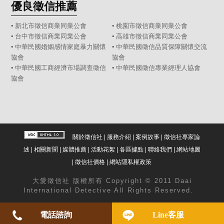
優良徵信推薦
▪ 新北市徵信商業同業公會
▪ 桃園市徵信商業同業公會
▪ 台中市徵信商業同業公會
▪ 高雄市徵信商業同業公會
▪ 中華民國婚姻感情家庭暴力關懷
▪ 中華民國徵信品質保障關懷交流
協會
協會
▪ 中華民國工商經濟市場調查徵信
▪ 中華民國徵信專業經理人協會
協會
關於徵信社
|
服務介紹
|
案例故事
|
徵信社專家論
述
|
相關新聞
|
媒體推薦
|
活動花絮
|
各區據點
|
聯絡我們
|
網站地圖
|
徵信社價格
|
網站隱私權政策
大愛
徵信社
版權所有 Copyright © 2011 Daai
International Detective All Rights Reserved.
電話諮詢
Line客服