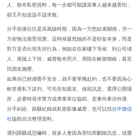
人、散布私密資料，每一步都可能讓當事人越來越害怕，
卻又不知道該不該求救。
分手前後往往是高風險時期，因為一方想結束關係，另一
方卻無法接受現實。這時候最危險的不是吵架本身，而是
對方是否出現失控行為，例如在住家樓下等候、到公司堵
人、尾隨上下班、威脅散布照片、用陌生帳號聯絡，甚至
找朋友施壓。
如果你已經感覺不安全，就不要單獨赴約，也不要因為心
軟答應私下談判。可先告知親友、保留訊息、選擇公開場
所，必要時尋求警方或專業單位協助。若事件牽涉外遇、
分手糾紛、跟騷紀錄或私密影像威脅，也可以找
台中徵信
社
協助合法整理資料。
遇到跟騷或恐嚇時，很多人會因為害怕而刪除訊息，或覺