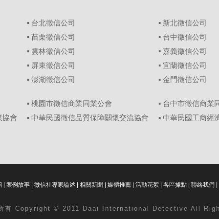
▪
台北徵信公司
▪
新北徵信公司
▪
苗栗徵信公司
▪
台中徵信公司
▪
雲林徵信公司
▪
嘉義徵信公司
▪
屏東徵信公司
▪
宜蘭徵信公司
▪
澎湖徵信公司
▪
金門徵信公司
▪ 桃園市徵信商業同業公會
▪ 台中市徵信商業
懷協會
▪ 中華民國徵信品質保障關懷交流協會
▪ 中華民國工商
紹
|
案例故事
|
徵信社專家論述
|
相關新聞
|
媒體推薦
|
活動花絮
|
各區據點
|
聯絡我們
|
 Copyright © 2011 Daai International Detective All Ri