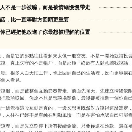
多人不是一步被騙，而是被情緒慢慢帶走
對話，比一直等對方回頭更重要
是你已經把他放進了你最想被理解的位置
大，而是它的起點往往看起來太像一般交友。不是一開始就談投
來說，真正失守的不是帳戶，而是那種「終於有人願意聽我說話
更穩。很多人白天忙工作，晚上回到自己的生活裡，反而更容易
某個人看見。
術說服，而是被整個互動節奏帶走。前面先聊天、先建立情緒依
能把款項取回。你原本只是想談場關係，最後卻被推進一個你自
你一邊覺得這段互動是真的，一邊又想著既然對方說得這麼篤定
時，人往往已經不是單純在判斷風險，而是在害怕承認自己可能
講道理，而是先立刻停下所有後續金流。只要你還在匯款、還在