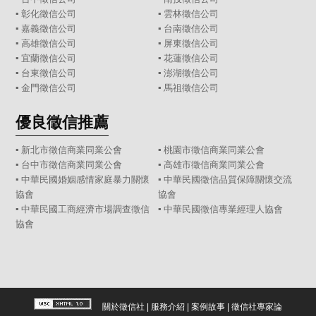
▪
彰化徵信公司
▪
雲林徵信公司
▪
嘉義徵信公司
▪
台南徵信公司
▪
高雄徵信公司
▪
屏東徵信公司
▪
宜蘭徵信公司
▪
花蓮徵信公司
▪
台東徵信公司
▪
澎湖徵信公司
▪
金門徵信公司
▪
馬祖徵信公司
優良徵信推薦
▪ 新北市徵信商業同業公會
▪ 桃園市徵信商業同業公會
▪ 台中市徵信商業同業公會
▪ 高雄市徵信商業同業公會
▪ 中華民國婚姻感情家庭暴力關懷
▪ 中華民國徵信品質保障關懷交流
協會
協會
▪ 中華民國工商經濟市場調查徵信
▪ 中華民國徵信專業經理人協會
協會
關於徵信社
|
服務介紹
|
案例故事
|
徵信社專家論