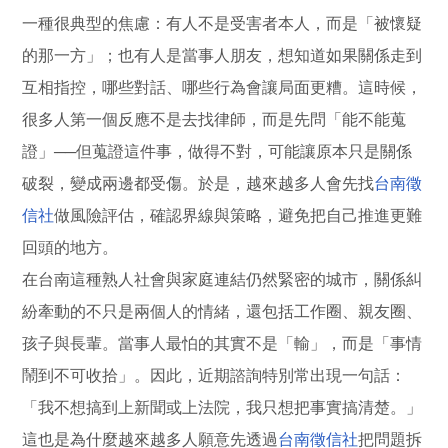
一種很典型的焦慮：有人不是受害者本人，而是「被懷疑
的那一方」；也有人是當事人朋友，想知道如果關係走到
互相指控，哪些對話、哪些行為會讓局面更糟。這時候，
很多人第一個反應不是去找律師，而是先問「能不能蒐
證」──但蒐證這件事，做得不對，可能讓原本只是關係
破裂，變成兩邊都受傷。於是，越來越多人會先找
台南徵
信社
做風險評估，確認界線與策略，避免把自己推進更難
回頭的地方。
在台南這種熟人社會與家庭連結仍然緊密的城市，關係糾
紛牽動的不只是兩個人的情緒，還包括工作圈、親友圈、
孩子與長輩。當事人最怕的其實不是「輸」，而是「事情
鬧到不可收拾」。因此，近期諮詢特別常出現一句話：
「我不想搞到上新聞或上法院，我只想把事實搞清楚。」
這也是為什麼越來越多人願意先透過
台南徵信社
把問題拆