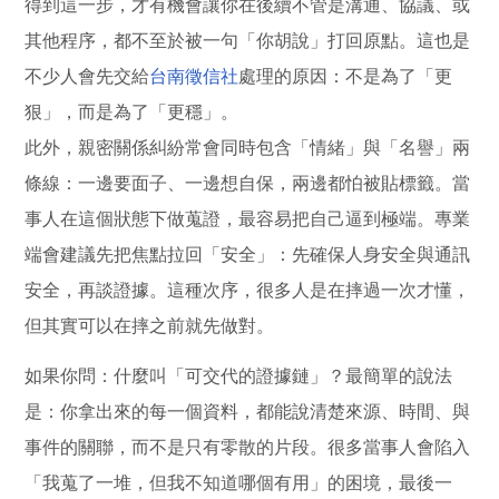
得到這一步，才有機會讓你在後續不管是溝通、協議、或
其他程序，都不至於被一句「你胡說」打回原點。這也是
不少人會先交給
台南徵信社
處理的原因：不是為了「更
狠」，而是為了「更穩」。
此外，親密關係糾紛常會同時包含「情緒」與「名譽」兩
條線：一邊要面子、一邊想自保，兩邊都怕被貼標籤。當
事人在這個狀態下做蒐證，最容易把自己逼到極端。專業
端會建議先把焦點拉回「安全」：先確保人身安全與通訊
安全，再談證據。這種次序，很多人是在摔過一次才懂，
但其實可以在摔之前就先做對。
如果你問：什麼叫「可交代的證據鏈」？最簡單的說法
是：你拿出來的每一個資料，都能說清楚來源、時間、與
事件的關聯，而不是只有零散的片段。很多當事人會陷入
「我蒐了一堆，但我不知道哪個有用」的困境，最後一