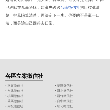
已經站在風暴邊緣，建議先透過
台南徵信社
把目標講清
楚、把風險算清楚，再決定下一步。你要的不是贏一口
氣，而是讓自己回得去日常。
各區立案徵信社
▪
立案徵信社
▪
基隆徵信社
▪
台北徵信社
▪
新北徵信社
▪
桃園徵信社
▪
新竹徵信社
▪
苗栗徵信社
▪
台中徵信社
▪
南投徵信社
▪
彰化徵信社