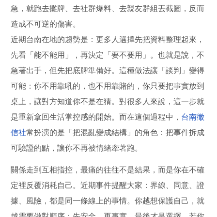
急，就跑去攤牌、去社群爆料、去親友群組丟截圖，反而
造成不可逆的傷害。
近期台南在地的趨勢是：更多人選擇先把資料整理起來，
先看「能不能用」，再決定「要不要用」。也就是說，不
急著出手，但先把底牌準備好。這種做法讓「談判」變得
可能：你不用靠吼的，也不用靠賭的，你只要把事實放到
桌上，讓對方知道你不是在猜。對很多人來說，這一步就
是重新拿回生活掌控感的開始。而在這個過程中，
台南徵
信社
常扮演的是「把混亂變成結構」的角色：把事件拆成
可驗證的點，讓你不再被情緒牽著跑。
關係走到互相指控，最痛的往往不是結果，而是你在不確
定裡反覆消耗自己。近期事件提醒大家：界線、同意、證
據、風險，都是同一條線上的事情。你越想保護自己，就
越需要做對順序：先安全、再事實、最後才是選擇。若你