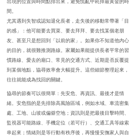
出現的位置與時間點排出來，避免慌亂中耗掉最黃金的時
間。
尤其遇到失智或認知退化長者，走失後的移動常帶著「目
的感」：他可能要去買菜、要去拜拜、要去找某個老朋
友、甚至只是想回到「以前的家」。如果你不知道他內心
的目的，就很難推測路線。家屬如果能提供長者平常的習
慣路線、愛去的廟口、常見的交通方式、近期是否反覆提
到某個地點，協尋效率會大幅提升。這些細節整理起來，
往往就能成為找回的關鍵。
協尋的節奏可以很簡單：先安危、再資訊、最後才是情
緒。安危指的是先排除高風險區域，例如水域、車流密集
處、工地、山坡或偏僻空地；資訊則是把最後目擊時間、
監視器可能路線、手機定位（若可行）、交通工具等線索
串起來；情緒則是等行動有秩序後，再慢慢安撫家人與自