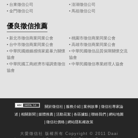
▪
台東徵信公司
▪
澎湖徵信公司
▪
金門徵信公司
▪
馬祖徵信公司
優良徵信推薦
▪ 新北市徵信商業同業公會
▪ 桃園市徵信商業同業公會
▪ 台中市徵信商業同業公會
▪ 高雄市徵信商業同業公會
▪ 中華民國婚姻感情家庭暴力關懷
▪ 中華民國徵信品質保障關懷交流
協會
協會
▪ 中華民國工商經濟市場調查徵信
▪ 中華民國徵信專業經理人協會
協會
關於徵信社
|
服務介紹
|
案例故事
|
徵信社專家論
述
|
相關新聞
|
媒體推薦
|
活動花絮
|
各區據點
|
聯絡我們
|
網站地圖
|
徵信社價格
|
網站隱私權政策
大愛
徵信社
版權所有 Copyright © 2011 Daai