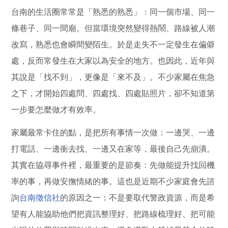
台南的生活圈常常是「熟悉的熟悉」：同一個市場、同一
條巷子、同一間廟。但當環境突然變得熱鬧、路線被人潮
改寫，熟悉也會瞬間變陌生。於是走失不一定發生在偏僻
處，反而常發生在大家以為安全的地方。也因此，近年與
其說是「找不到」，更像是「來不及」。不少家屬在焦急
之下，才開始四處問、四處找、四處貼照片，卻不知道第
一步要怎麼做才有效率。
家屬最常卡住的點，是把所有事情一次做：一邊哭、一邊
打電話、一邊衝去找、一邊又在家等，最後自己先崩潰。
其實在協尋事件裡，最重要的是節奏：先做能提升找回機
率的事，再做安撫情緒的事。這也是近期不少家庭會先諮
詢
台南徵信社
的原因之一：不是要取代警政資源，而是希
望有人能協助他們把資訊整理好、把路線梳理好、把可能