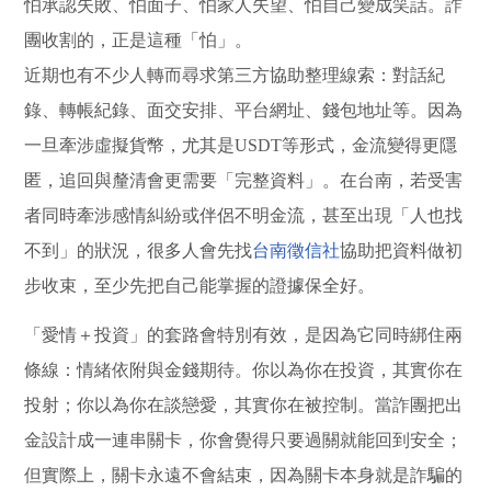
怕承認失敗、怕面子、怕家人失望、怕自己變成笑話。詐
團收割的，正是這種「怕」。
近期也有不少人轉而尋求第三方協助整理線索：對話紀
錄、轉帳紀錄、面交安排、平台網址、錢包地址等。因為
一旦牽涉虛擬貨幣，尤其是USDT等形式，金流變得更隱
匿，追回與釐清會更需要「完整資料」。在台南，若受害
者同時牽涉感情糾紛或伴侶不明金流，甚至出現「人也找
不到」的狀況，很多人會先找
台南徵信社
協助把資料做初
步收束，至少先把自己能掌握的證據保全好。
「愛情＋投資」的套路會特別有效，是因為它同時綁住兩
條線：情緒依附與金錢期待。你以為你在投資，其實你在
投射；你以為你在談戀愛，其實你在被控制。當詐團把出
金設計成一連串關卡，你會覺得只要過關就能回到安全；
但實際上，關卡永遠不會結束，因為關卡本身就是詐騙的