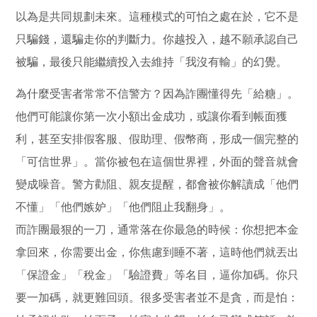
以為是共同規劃未來。這種模式的可怕之處在於，它不是
只騙錢，還騙走你的判斷力。你越投入，越不願承認自己
被騙，最後只能繼續投入去維持「我沒有輸」的幻覺。
為什麼受害者常常不信警方？因為詐團懂得先「給糖」。
他們可能讓你第一次小額出金成功，或讓你看到帳面獲
利，甚至安排假客服、假助理、假幣商，形成一個完整的
「可信世界」。當你被包在這個世界裡，外面的聲音就會
變成噪音。警方勸阻、親友提醒，都會被你解讀成「他們
不懂」「他們嫉妒」「他們阻止我翻身」。
而詐團最狠的一刀，通常落在你最急的時候：你想把本金
拿回來，你需要出金，你焦慮到睡不著，這時他們就丟出
「保證金」「稅金」「驗證費」等名目，逼你加碼。你只
要一加碼，就更難回頭。很多受害者並不是貪，而是怕：