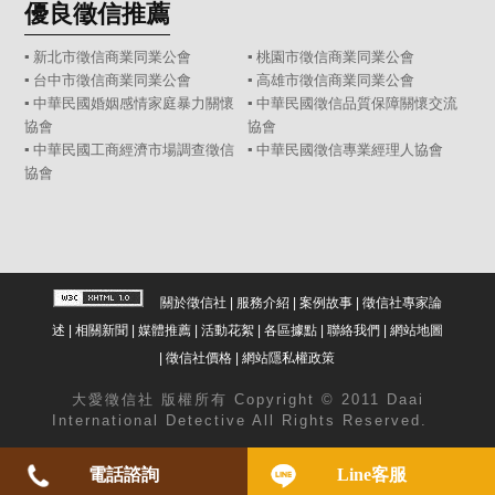
優良徵信推薦
▪ 新北市徵信商業同業公會
▪ 桃園市徵信商業同業公會
▪ 台中市徵信商業同業公會
▪ 高雄市徵信商業同業公會
▪ 中華民國婚姻感情家庭暴力關懷
▪ 中華民國徵信品質保障關懷交流
協會
協會
▪ 中華民國工商經濟市場調查徵信
▪ 中華民國徵信專業經理人協會
協會
關於徵信社
|
服務介紹
|
案例故事
|
徵信社專家論
述
|
相關新聞
|
媒體推薦
|
活動花絮
|
各區據點
|
聯絡我們
|
網站地圖
|
徵信社價格
|
網站隱私權政策
大愛
徵信社
版權所有 Copyright © 2011 Daai
International Detective All Rights Reserved.
電話諮詢
Line客服