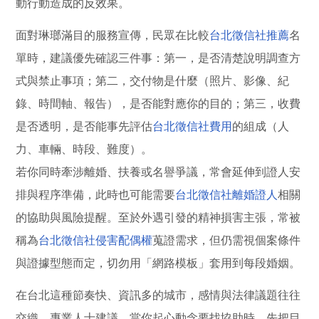
動行動造成的反效果。
面對琳瑯滿目的服務宣傳，民眾在比較
台北徵信社推薦
名
單時，建議優先確認三件事：第一，是否清楚說明調查方
式與禁止事項；第二，交付物是什麼（照片、影像、紀
錄、時間軸、報告），是否能對應你的目的；第三，收費
是否透明，是否能事先評估
台北徵信社費用
的組成（人
力、車輛、時段、難度）。
若你同時牽涉離婚、扶養或名譽爭議，常會延伸到證人安
排與程序準備，此時也可能需要
台北徵信社離婚證人
相關
的協助與風險提醒。至於外遇引發的精神損害主張，常被
稱為
台北徵信社侵害配偶權
蒐證需求，但仍需視個案條件
與證據型態而定，切勿用「網路模板」套用到每段婚姻。
在台北這種節奏快、資訊多的城市，感情與法律議題往往
交織。專業人士建議，當你起心動念要找協助時，先把目