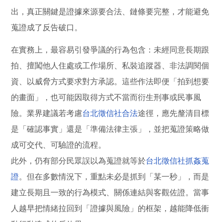
出，真正關鍵是證據來源要合法、鏈條要完整，才能避免
蒐證成了反告破口。
在實務上，最容易引發爭議的行為包含：未經同意長期跟
拍、擅闖他人住處或工作場所、私裝追蹤器、非法調閱個
資、以威脅方式要求對方承認。這些作法即便「拍到想要
的畫面」，也可能因取得方式不當而衍生刑事或民事風
險。業界建議若考慮
台北徵信社合法
途徑，應先釐清目標
是「確認事實」還是「準備法律主張」，並把蒐證策略做
成可交代、可驗證的流程。
此外，仍有部分民眾誤以為蒐證就等於
台北徵信社抓姦蒐
證
。但在多數情況下，重點未必是抓到「某一秒」，而是
建立長期且一致的行為模式、關係連結與客觀佐證。當事
人越早把情緒拉回到「證據與風險」的框架，越能降低衝