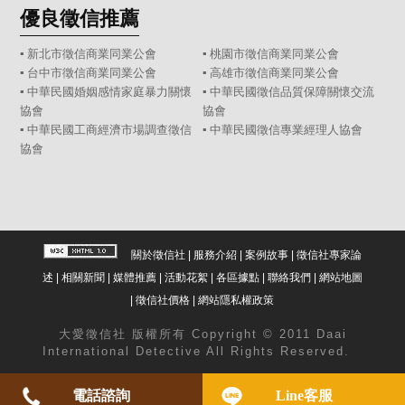
優良徵信推薦
▪ 新北市徵信商業同業公會
▪ 桃園市徵信商業同業公會
▪ 台中市徵信商業同業公會
▪ 高雄市徵信商業同業公會
▪ 中華民國婚姻感情家庭暴力關懷
▪ 中華民國徵信品質保障關懷交流
協會
協會
▪ 中華民國工商經濟市場調查徵信
▪ 中華民國徵信專業經理人協會
協會
關於徵信社
|
服務介紹
|
案例故事
|
徵信社專家論
述
|
相關新聞
|
媒體推薦
|
活動花絮
|
各區據點
|
聯絡我們
|
網站地圖
|
徵信社價格
|
網站隱私權政策
大愛
徵信社
版權所有 Copyright © 2011 Daai
International Detective All Rights Reserved.
電話諮詢
Line客服