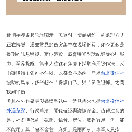
近期接獲多起諮詢顯示，民眾對「情感糾紛」的處理方式
正在轉變。過去常見的衝突集中在現場對質，如今更多是
長期的訊息騷擾、定位追蹤、威脅曝光對話紀錄等心理壓
力。業界提醒，當事人往往在焦慮下採取高風險作法，反
而讓後續主張站不住腳。以都會區為例，尋求
台北徵信社
協助的民眾，多半想在「保護自己」與「留住證據」之間
找到平衡。
尤其在外遇疑雲與婚姻爭執中，常見需求包括
台北徵信社
外遇蒐證
、行蹤釐清、關係確認與證據保全。值得注意的
是，社群時代的「截圖、錄音、定位」取得容易，但「能
不能用」與「會不會惹上麻煩」是兩回事。專業人員指