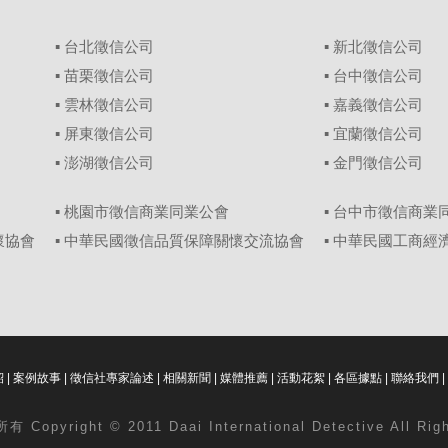
▪
台北徵信公司
▪
新北徵信公司
▪
苗栗徵信公司
▪
台中徵信公司
▪
雲林徵信公司
▪
嘉義徵信公司
▪
屏東徵信公司
▪
宜蘭徵信公司
▪
澎湖徵信公司
▪
金門徵信公司
▪ 桃園市徵信商業同業公會
▪ 台中市徵信商業
懷協會
▪ 中華民國徵信品質保障關懷交流協會
▪ 中華民國工商
紹
|
案例故事
|
徵信社專家論述
|
相關新聞
|
媒體推薦
|
活動花絮
|
各區據點
|
聯絡我們
|
 Copyright © 2011 Daai International Detective All Ri