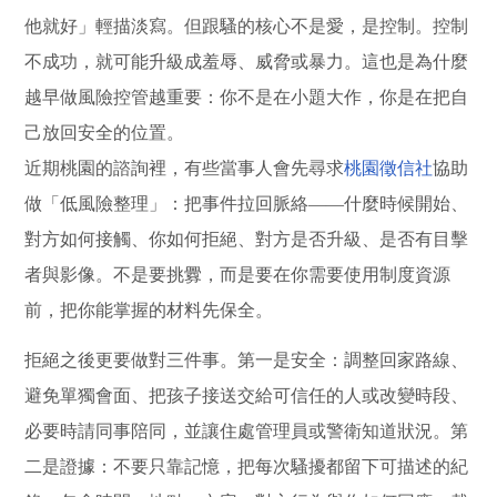
他就好」輕描淡寫。但跟騷的核心不是愛，是控制。控制
不成功，就可能升級成羞辱、威脅或暴力。這也是為什麼
越早做風險控管越重要：你不是在小題大作，你是在把自
己放回安全的位置。
近期桃園的諮詢裡，有些當事人會先尋求
桃園徵信社
協助
做「低風險整理」：把事件拉回脈絡——什麼時候開始、
對方如何接觸、你如何拒絕、對方是否升級、是否有目擊
者與影像。不是要挑釁，而是要在你需要使用制度資源
前，把你能掌握的材料先保全。
拒絕之後更要做對三件事。第一是安全：調整回家路線、
避免單獨會面、把孩子接送交給可信任的人或改變時段、
必要時請同事陪同，並讓住處管理員或警衛知道狀況。第
二是證據：不要只靠記憶，把每次騷擾都留下可描述的紀