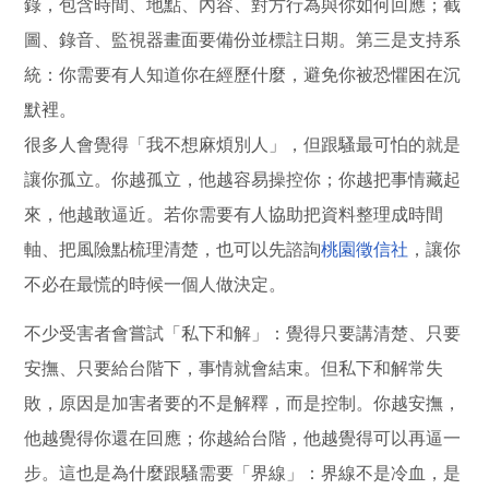
錄，包含時間、地點、內容、對方行為與你如何回應；截
圖、錄音、監視器畫面要備份並標註日期。第三是支持系
統：你需要有人知道你在經歷什麼，避免你被恐懼困在沉
默裡。
很多人會覺得「我不想麻煩別人」，但跟騷最可怕的就是
讓你孤立。你越孤立，他越容易操控你；你越把事情藏起
來，他越敢逼近。若你需要有人協助把資料整理成時間
軸、把風險點梳理清楚，也可以先諮詢
桃園徵信社
，讓你
不必在最慌的時候一個人做決定。
不少受害者會嘗試「私下和解」：覺得只要講清楚、只要
安撫、只要給台階下，事情就會結束。但私下和解常失
敗，原因是加害者要的不是解釋，而是控制。你越安撫，
他越覺得你還在回應；你越給台階，他越覺得可以再逼一
步。這也是為什麼跟騷需要「界線」：界線不是冷血，是