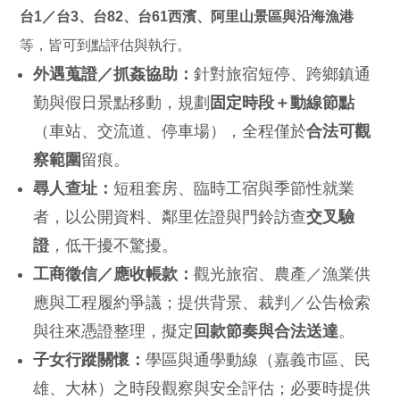
台1／台3、台82、台61西濱、阿里山景區與沿海漁港
等，皆可到點評估與執行。
外遇蒐證／抓姦協助：
針對旅宿短停、跨鄉鎮通
勤與假日景點移動，規劃
固定時段＋動線節點
（車站、交流道、停車場），全程僅於
合法可觀
察範圍
留痕。
尋人查址：
短租套房、臨時工宿與季節性就業
者，以公開資料、鄰里佐證與門鈴訪查
交叉驗
證
，低干擾不驚擾。
工商徵信／應收帳款：
觀光旅宿、農產／漁業供
應與工程履約爭議；提供背景、裁判／公告檢索
與往來憑證整理，擬定
回款節奏與合法送達
。
子女行蹤關懷：
學區與通學動線（嘉義市區、民
雄、大林）之時段觀察與安全評估；必要時提供