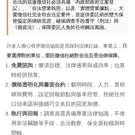
合法的花蓮徵信社必須具備「內政部政府立案登
記」、「合法營業執照」以及「實體營業據點」。大
愛徵信社完全符合法定要件，並提供委託前的雙方保
密協定與律師見證，確保調查手段遵守《刑法》與
《個資法》，保障委託人免於任何觸法風險。
許多人擔心尋求徵信協助是否踩到法律紅線。事實上，
只
要選擇對的單位，委託徵信社絕對合法且受法律保障。
免費諮詢：
釐清目標、法律邊界與成功率；估算
時程與預算。
價格透明化與書面合約：
載明時段、人力、里程
碑與費用；設定回報節點與版本控管。拒絕任何
口頭承諾與後續巧立名目的惡意加價。
執行與回報：
調查員需具備專業法律知識，不使
用非法竊聽等手段，合法觀察、保全原始檔與時
間軸。