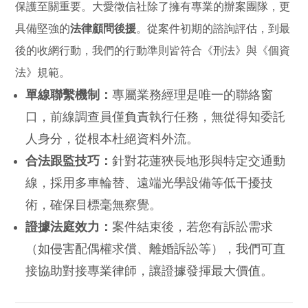
保護至關重要。大愛徵信社除了擁有專業的辦案團隊，更
具備堅強的
法律顧問後援
。從案件初期的諮詢評估，到最
後的收網行動，我們的行動準則皆符合《刑法》與《個資
法》規範。
單線聯繫機制：
專屬業務經理是唯一的聯絡窗
口，前線調查員僅負責執行任務，無從得知委託
人身分，從根本杜絕資料外流。
合法跟監技巧：
針對花蓮狹長地形與特定交通動
線，採用多車輪替、遠端光學設備等低干擾技
術，確保目標毫無察覺。
證據法庭效力：
案件結束後，若您有訴訟需求
（如侵害配偶權求償、離婚訴訟等），我們可直
接協助對接專業律師，讓證據發揮最大價值。