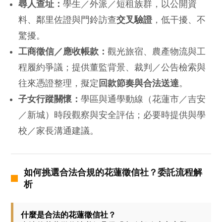
尋人查址：
學生／外派／短租族群，以公開資
料、鄰里佐證與門鈴訪查
交叉驗證
，低干擾、不
驚擾。
工商徵信／應收帳款：
觀光旅宿、農產物流與工
程履約爭議；提供董監背景、裁判／公告檢索與
往來憑證整理，擬定
回款節奏與合法送達
。
子女行蹤關懷：
學區與通學動線（花蓮市／吉安
／新城）時段觀察與安全評估；必要時提供與學
校／家長溝通建議。
如何挑選合法合規的花蓮徵信社？委託流程解
析
什麼是合法的花蓮徵信社？