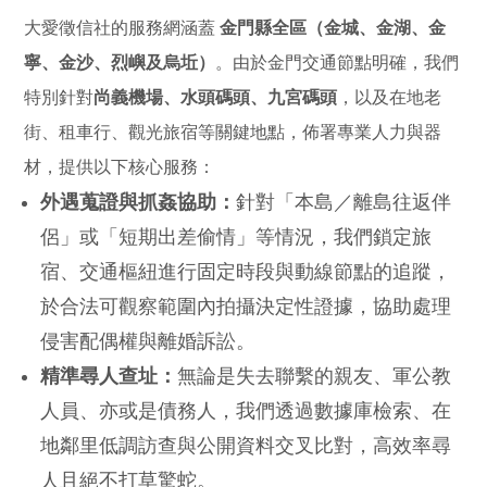
大愛徵信社的服務網涵蓋
金門縣全區（金城、金湖、金
寧、金沙、烈嶼及烏坵）
。由於金門交通節點明確，我們
特別針對
尚義機場、水頭碼頭、九宮碼頭
，以及在地老
街、租車行、觀光旅宿等關鍵地點，佈署專業人力與器
材，提供以下核心服務：
外遇蒐證與抓姦協助：
針對「本島／離島往返伴
侶」或「短期出差偷情」等情況，我們鎖定旅
宿、交通樞紐進行固定時段與動線節點的追蹤，
於合法可觀察範圍內拍攝決定性證據，協助處理
侵害配偶權與離婚訴訟。
精準尋人查址：
無論是失去聯繫的親友、軍公教
人員、亦或是債務人，我們透過數據庫檢索、在
地鄰里低調訪查與公開資料交叉比對，高效率尋
人且絕不打草驚蛇。