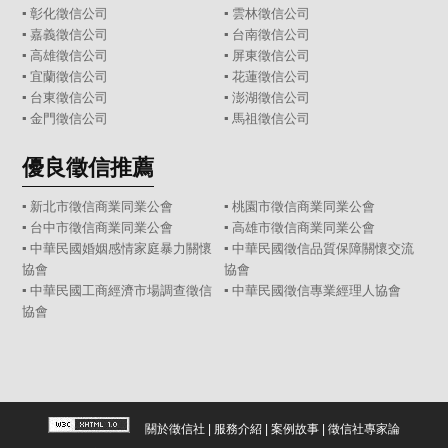
▪
彰化徵信公司
▪
雲林徵信公司
▪
嘉義徵信公司
▪
台南徵信公司
▪
高雄徵信公司
▪
屏東徵信公司
▪
宜蘭徵信公司
▪
花蓮徵信公司
▪
台東徵信公司
▪
澎湖徵信公司
▪
金門徵信公司
▪
馬祖徵信公司
優良徵信推薦
▪ 新北市徵信商業同業公會
▪ 桃園市徵信商業同業公會
▪ 台中市徵信商業同業公會
▪ 高雄市徵信商業同業公會
▪ 中華民國婚姻感情家庭暴力關懷
▪ 中華民國徵信品質保障關懷交流
協會
協會
▪ 中華民國工商經濟市場調查徵信
▪ 中華民國徵信專業經理人協會
協會
關於徵信社
|
服務介紹
|
案例故事
|
徵信社專家論