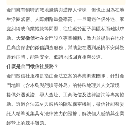
金門擁有獨特的戰地風情與濃厚人情味，但也正因為在地
生活圈緊密、人際網路重疊率高，一旦遭遇伴侶外遇、家
庭糾紛或商業帳款等問題，往往礙於面子與隱私而難以求
助。
大愛徵信社
在金門設立專業據點，致力於提供在地化
且高度保密的徵信調查服務，幫助您在遇到感情不安與疑
難雜症時，能夠安全、低調地找回真相與公道。
什麼是金門徵信社服務？
金門徵信社服務是指由合法立案的專業調查團隊，針對金
門地區（含本島與烈嶼等外島）的特殊地理與人文環境，
提供外遇蒐證、尋人查址、工商徵信及法律諮詢等專案協
助。透過合法器材與嚴格的隱私保密機制，徵信社能替委
託人精準蒐集具有法律效力的證據，解決個人感情與企業
經營上的棘手難題。