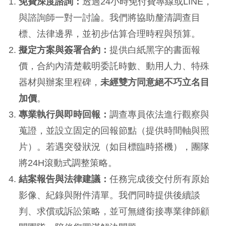
免費深度諮詢：
透過24小時免付費專線或LINE，
與諮詢師一對一討論。我們將協助釐清調查目
標、法律邊界，並初步估算合理時程與預算。
擬定方案與簽署合約：
提供白紙黑字的書面報
價，合約內清楚載明委託時數、動用人力、特殊
器材與辦案里程碑，
未經雙方同意絕不巧立名目
加價
。
專業執行與即時回報：
調查專員依法進行觀察與
蒐證，並設立固定的回報節點（提供時間軸與照
片）。若遇突發狀況（如目標臨時搭機），團隊
將24H滾動式調整策略。
結案報告與法律建議：
任務完成後交付所有原始
影像、紀錄與附件清單。我們同時提供後續談
判、求償或訴訟策略，並可無縫銜接專業律師顧