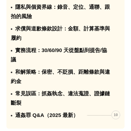
隱私與個資界線：錄音、定位、通聯、跟
05
拍的風險
求償與道歉條款設計：金額、計算基準與
06
履約
實務流程：30/60/90 天從盤點到提告/協
07
議
和解策略：保密、不貶損、距離條款與違
08
約金
常見誤區：抓姦執念、違法蒐證、證據鏈
09
斷裂
通姦罪 Q&A（2025 最新）
10