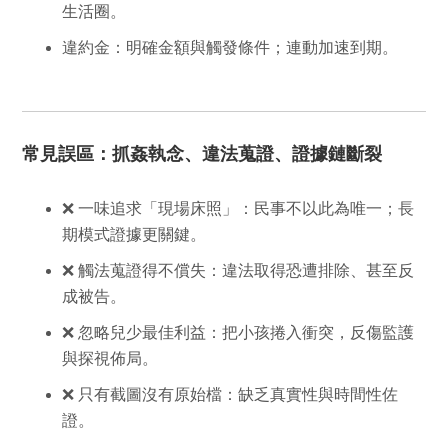
生活圈。
違約金
：明確金額與觸發條件；連動加速到期。
常見誤區：抓姦執念、違法蒐證、證據鏈斷裂
❌ 一味追求「現場床照」：民事不以此為唯一；長
期模式證據更關鍵。
❌ 觸法蒐證得不償失：違法取得恐遭排除、甚至反
成被告。
❌ 忽略兒少最佳利益：把小孩捲入衝突，反傷監護
與探視佈局。
❌ 只有截圖沒有原始檔：缺乏真實性與時間性佐
證。