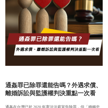
通姦罪已除罪還能告嗎？外遇求償、
離婚訴訟與監護權判決重點一次看
通姦在台灣已於 2020 年憲法法庭宣告除罪，但「婚姻忠