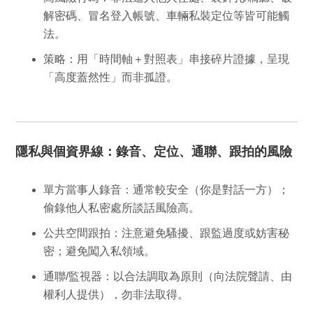
解密碼、冒名登入帳號、車輛私裝定位等皆可能觸
法。
策略
：用
「時間軸＋對照表」
串接碎片證據，呈現
「高度蓋然性」而非孤證。
隱私與個資界線：錄音、定位、通聯、跟拍的風險
單方當事人錄音
：通常較安全（你是對話一方）；
偷錄他人私密處所談話風險高。
公共空間跟拍
：注意避免騷擾、跟監過度或妨害秘
密；避免闖入私領域。
通聯/監視器
：以
合法調取
為原則（向法院聲請、由
權利人提供），勿非法取得。