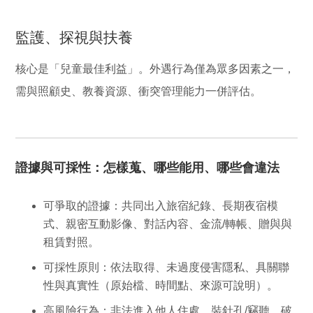
監護、探視與扶養
核心是「兒童最佳利益」。外遇行為僅為眾多因素之一，
需與照顧史、教養資源、衝突管理能力一併評估。
證據與可採性：怎樣蒐、哪些能用、哪些會違法
可爭取的證據
：共同出入旅宿紀錄、長期夜宿模
式、親密互動影像、對話內容、金流/轉帳、贈與與
租賃對照。
可採性原則
：依法取得、未過度侵害隱私、具
關聯
性
與
真實性
（原始檔、時間點、來源可說明）。
高風險行為
：非法進入他人住處、裝針孔/竊聽、破