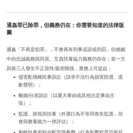
通姦罪已除罪，但義務仍在：你需要知道的法律版
圖
通姦「不再是犯罪」，不會再有刑事追訴或刑罰。但婚姻
中的
忠誠義務與同居、互負扶養協力義務
仍存在；若一方
與第三人發生不正當性/親密關係，實務上可提起：
侵害配偶權民事訴訟
（請求不法行為損害賠償、道
歉聲明）；
離婚/分居訴訟
（以重大事由或其他法定事由主
張）；
監護、探視與扶養
（外遇行為不等同喪失監護，但
會與教養能力一併評估）；
剩餘財產差額分配
與
贍養費
（行為影響程度可能反