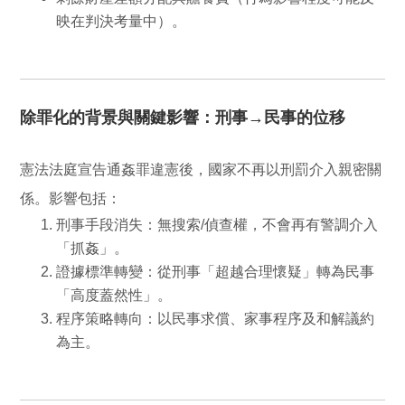
映在判決考量中）。
除罪化的背景與關鍵影響：刑事→民事的位移
憲法法庭宣告通姦罪違憲後，國家不再以刑罰介入親密關
係。影響包括：
刑事手段消失
：無搜索/偵查權，不會再有警調介入
「抓姦」。
證據標準轉變
：從刑事「超越合理懷疑」轉為民事
「高度蓋然性」。
程序策略轉向
：以
民事求償、家事程序
及
和解議約
為主。