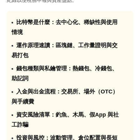
紀錄以便稅務申報與資產盤點。
比特幣是什麼：去中心化、稀缺性與使用
01
情境
運作原理速讀：區塊鏈、工作量證明與交
02
易打包
錢包種類與私鑰管理：熱錢包、冷錢包、
03
助記詞
入金與出金流程：交易所、場外（OTC）
04
與手續費
資安風險清單：釣魚、木馬、假App 與社
05
工詐騙
投資與風控：波動管理、倉位配置與長短
06