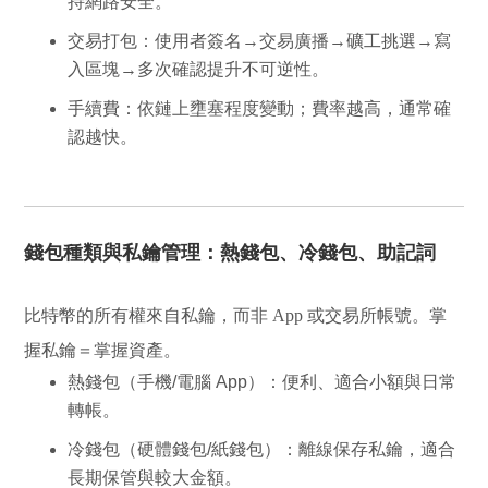
持網路安全。
交易打包
：使用者簽名→交易廣播→礦工挑選→寫
入區塊→多次確認提升不可逆性。
手續費
：依鏈上壅塞程度變動；費率越高，通常確
認越快。
錢包種類與私鑰管理：熱錢包、冷錢包、助記詞
比特幣的所有權來自
私鑰
，而非 App 或交易所帳號。掌
握私鑰＝掌握資產。
熱錢包
（手機/電腦 App）：便利、適合小額與日常
轉帳。
冷錢包
（硬體錢包/紙錢包）：離線保存私鑰，適合
長期保管與較大金額。