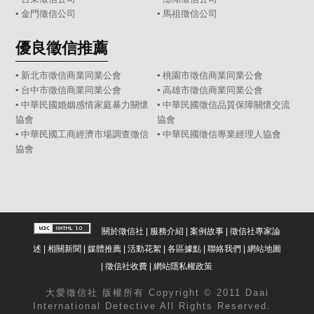
▪
金門徵信公司
▪
馬祖徵信公司
優良徵信推薦
▪ 新北市徵信商業同業公會
▪ 桃園市徵信商業同業公會
▪ 台中市徵信商業同業公會
▪ 高雄市徵信商業同業公會
▪ 中華民國婚姻感情家庭暴力關懷
▪ 中華民國徵信品質保障關懷交流
協會
協會
▪ 中華民國工商經濟市場調查徵信
▪ 中華民國徵信專業經理人協會
協會
關於徵信社
|
服務介紹
|
案例故事
|
徵信社專家論
述
|
相關新聞
|
媒體推薦
|
活動花絮
|
各區據點
|
聯絡我們
|
網站地圖
|
徵信社收費
|
網站隱私權政策
大愛
徵信社
版權所有 Copyright © 2011 Daai
International Detective All Rights Reserved.