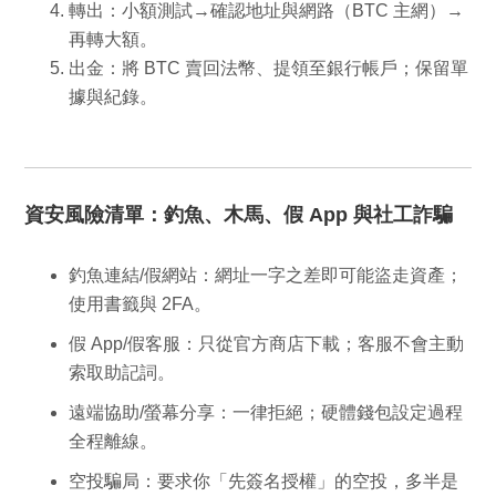
轉出
：小額測試→確認地址與網路（BTC 主網）→
再轉大額。
出金
：將 BTC 賣回法幣、提領至銀行帳戶；保留單
據與紀錄。
資安風險清單：釣魚、木馬、假 App 與社工詐騙
釣魚連結/假網站
：網址一字之差即可能盜走資產；
使用書籤與 2FA。
假 App/假客服
：只從官方商店下載；客服不會主動
索取助記詞。
遠端協助/螢幕分享
：一律拒絕；硬體錢包設定過程
全程離線。
空投騙局
：要求你「先簽名授權」的空投，多半是