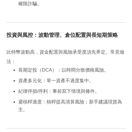
權限詐騙。
投資與風控：波動管理、倉位配置與長短期策略
比特幣波動高，
資金配置
與
風險承受度
須先界定。常見做
法：
長期定投（DCA）
：以時間分散價格風險。
資產多元化
：單一資產不過度集中。
紀律停損/停利
：事前寫下情境與條件。
避槓桿過度
：槓桿提高清算風險；新手建議現貨為
主。