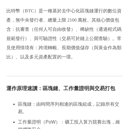
比特幣（BTC）是一種基於
去中心化區塊鏈
運行的數位資
產，無中央發行者、總量上限 2100 萬枚。其核心價值包
含：
抗審查
（任何人可自由收發）、
稀缺性
（通過程式碼
規範發行）、與
可驗證性
（交易可於鏈上公開查驗）。常
見使用情境有：跨境轉帳、長期價值儲存（與黃金作為類
比）、以及多元資產配置的一環。
運作原理速讀：區塊鏈、工作量證明與交易打包
區塊鏈
：由時間序列相連的區塊組成，記錄所有交
易。
工作量證明（PoW）
：礦工投入算力競賽出塊，維