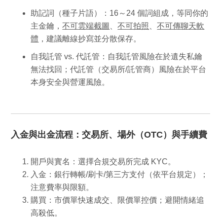
助記詞（種子片語）
：16～24 個詞組成，等同你的
主金鑰，
不可雲端截圖
、
不可拍照
、
不可傳聊天軟
體
，建議離線抄寫並分散保存。
自我託管 vs. 代託管
：自我託管風險在於遺失私鑰
無法找回；代託管（交易所/託管商）風險在於平台
本身安全與營運風險。
入金與出金流程：交易所、場外（OTC）與手續費
開戶與實名
：選擇合規交易所完成 KYC。
入金
：銀行轉帳/刷卡/第三方支付（依平台規定）；
注意費率與限額。
購買
：市價單快速成交、限價單控價；避開情緒追
高殺低。