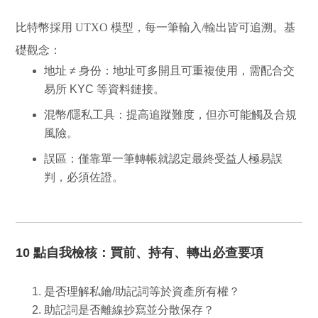
比特幣採用
UTXO 模型
，每一筆輸入/輸出皆可追溯。基
礎觀念：
地址 ≠ 身份
：地址可多開且可重複使用，需配合交
易所 KYC 等資料鏈接。
混幣/隱私工具
：提高追蹤難度，但亦可能觸及合規
風險。
誤區
：僅靠單一筆轉帳就認定最終受益人極易誤
判，必須佐證。
10 點自我檢核：買前、持有、轉出必查要項
是否理解私鑰/助記詞等於資產所有權？
助記詞是否離線抄寫並分散保存？