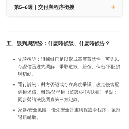
第5–6週｜交付與程序銜接
五、談判與訴訟：什麼時候談、什麼時候告？
先談後訴：
證據鏈已足以形成
高度蓋然性
，可先以
存證信函邀約調解，爭取道歉、賠償、保密/不貶損
與切結。
逕行訴訟：
對方否認或存在高度爭議，改走侵害配
偶權求償、離婚/父母權（監護/探視/扶養）爭點；
同步聲請法院調查第三方紀錄。
家暴/安全風險：
優先安全計畫與保護令程序，蒐證
退居輔助。