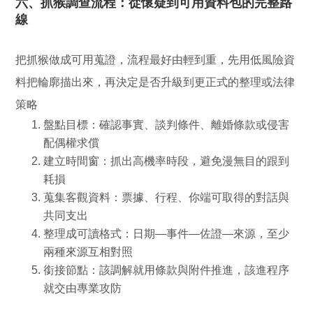
六、抓猴調查流程：從懷疑到可用資料包的完整路
線
把抓猴做成可用蒐證，流程最好由輕到重，先用低風險資
料把輪廓描出來，再決定是否升級到更正式的整理或法律
策略
盤點目標：
確認事實、談判條件、離婚條款或侵害
配偶權求償
建立時間窗：
抓出高機率時段，避免漫無目的跟到
耗損
蒐集客觀資料：
票據、行程、你端可取得的對話與
共同支出
整理成可讀格式：
日期—事件—佐證—來源，至少
兩種來源互相對照
銜接節點：
該調解就用條款與附件推進，該進程序
就交由專業攻防