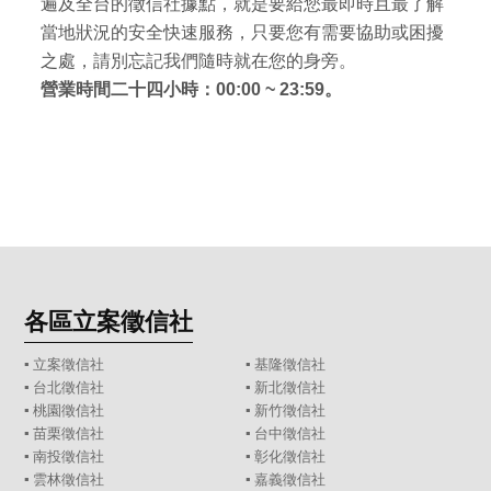
遍及全台的徵信社據點，就是要給您最即時且最了解
當地狀況的安全快速服務，只要您有需要協助或困擾
之處，請別忘記我們隨時就在您的身旁。
營業時間二十四小時：00:00 ~ 23:59。
各區立案徵信社
▪
立案徵信社
▪
基隆徵信社
▪
台北徵信社
▪
新北徵信社
▪
桃園徵信社
▪
新竹徵信社
▪
苗栗徵信社
▪
台中徵信社
▪
南投徵信社
▪
彰化徵信社
▪
雲林徵信社
▪
嘉義徵信社