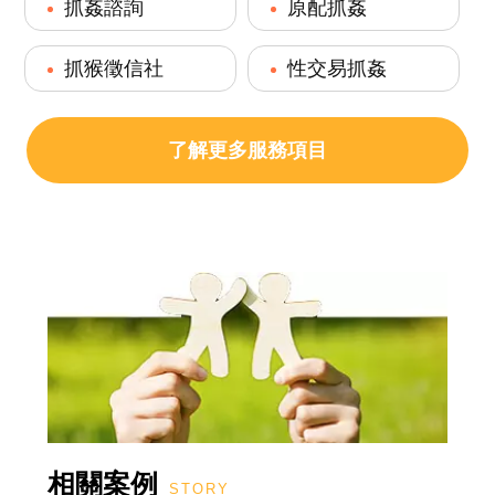
抓姦諮詢
原配抓姦
抓猴徵信社
性交易抓姦
了解更多服務項目
相關案例
STORY