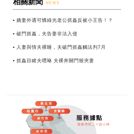
相關新聞
NEWS
▪ 嬌妻外遇可憐綠光老公抓姦反被小王告！？
▪ 破門抓姦，夫告妻非法入侵
▪ 人妻與情夫裸睡，夫破門抓姦觸法判7月
▪ 抓姦目睹夫嘿咻 夫裸奔關門狠夾妻