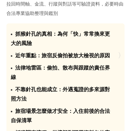
拉回時間軸、金流、行蹤與對話等可驗證資料，必要時由
合法專業協助整理與鑑別
抓猴針孔的真相：為何「快」常常換來更
01
大的風險
近年重點：旅宿反偷拍被放大檢視的原因
02
法律地雷區：偷拍、散布與跟蹤的責任界
03
線
不靠針孔也能成立：外遇蒐證的多來源對
04
照方法
旅宿場景怎麼做才安全：入住前後的合法
05
自保清單