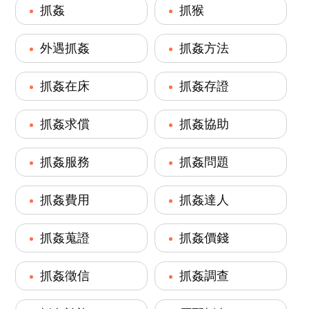
抓姦
抓猴
外遇抓姦
抓姦方法
抓姦在床
抓姦存證
抓姦求償
抓姦協助
抓姦服務
抓姦問題
抓姦費用
抓姦達人
抓姦蒐證
抓姦價錢
抓姦徵信
抓姦調查