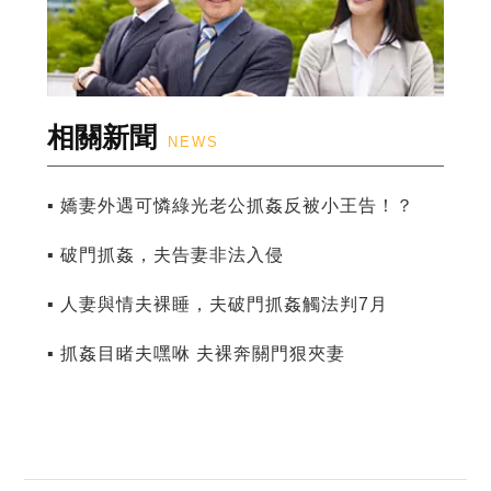
相關新聞
NEWS
▪ 嬌妻外遇可憐綠光老公抓姦反被小王告！？
▪ 破門抓姦，夫告妻非法入侵
▪ 人妻與情夫裸睡，夫破門抓姦觸法判7月
▪ 抓姦目睹夫嘿咻 夫裸奔關門狠夾妻