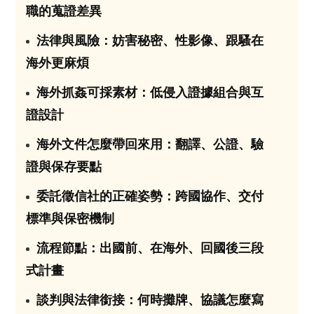
職的蒐證差異
法律與風險：妨害秘密、性影像、跟騷在
03
海外更麻煩
海外抓姦可採素材：低侵入證據組合與互
04
證設計
海外文件怎麼帶回來用：翻譯、公證、驗
05
證與保存要點
委託徵信社的正確姿勢：跨國協作、交付
06
標準與保密機制
流程節點：出國前、在海外、回國後三段
07
式計畫
談判與法律銜接：何時攤牌、協議怎麼寫
08