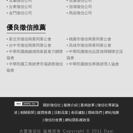
▪
宜蘭徵信公司
▪
花蓮徵信公司
▪
台東徵信公司
▪
澎湖徵信公司
▪
金門徵信公司
▪
馬祖徵信公司
優良徵信推薦
▪ 新北市徵信商業同業公會
▪ 桃園市徵信商業同業公會
▪ 台中市徵信商業同業公會
▪ 高雄市徵信商業同業公會
▪ 中華民國婚姻感情家庭暴力關懷
▪ 中華民國徵信品質保障關懷交流
協會
協會
▪ 中華民國工商經濟市場調查徵信
▪ 中華民國徵信專業經理人協會
協會
關於徵信社
|
服務介紹
|
案例故事
|
徵信社專家論
述
|
相關新聞
|
媒體推薦
|
活動花絮
|
各區據點
|
聯絡我們
|
網站地圖
|
徵信社收費
|
網站隱私權政策
大愛
徵信社
版權所有 Copyright © 2011 Daai