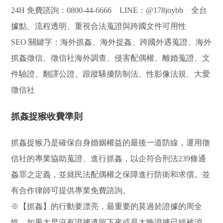
24H 免費諮詢：0800-44-6666 LINE：@178joybb 全台
據點、流程透明、重視合法蒐證與跨國文件可用性
SEO 關鍵字：海外抓姦、海外捉姦、跨國外遇蒐證、海外
抓姦徵信、徵信社海外調查、侵害配偶權、離婚蒐證、文
件驗證、翻譯公證、跟蹤騷擾防制法、性影像法規、大愛
徵信社
抓姦捉猴收費準則
抓姦捉猴乃是確保自身婚姻權益的最後一道防線，運用徵
信社的專業協助蒐證、進行抓姦，以企符合刑法239條通
姦罪之定義，並就民法配偶權之保障進行防衛和求償。並
有合作律師可提供專業免費諮詢。
※【抓姦】的行動要漂亮，最重要的莫過於證據的周全
性，如果太早沒有證據遺留下來或是太晚證據已經被消