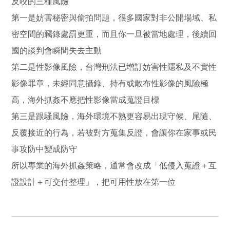
反咬的三種風險
第一是妨害秘密與偷拍問題，很多國家對非公開場域、私
密空間的竊錄處罰更重，而且你一旦被當地處理，後續回
國的談判會瞬間失去主動
第二是性影像風險，台灣刑法已增訂妨害性隱私及不實性
影像罪章，未經同意攝錄、持有或散布性影像的風險極
高，海外抓姦不應把性影像當成蒐證目標
第三是跟騷風險，海外環境不熟更容易出現守候、尾隨、
反覆接近的行為，若被對方蒐集反證，會讓你在家事或民
事攻防中變成防守
所以專業的海外抓姦策略，通常會改成「低侵入蒐證＋互
證設計＋可交付整理」，把可用性放在第一位