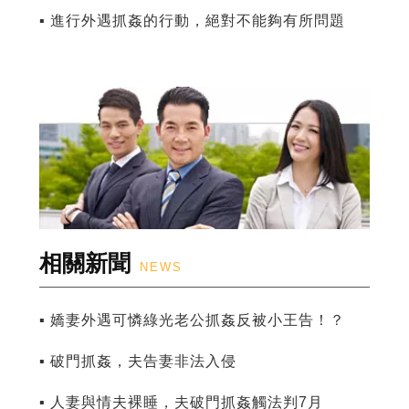
▪ 進行外遇抓姦的行動，絕對不能夠有所問題
相關新聞
NEWS
▪ 嬌妻外遇可憐綠光老公抓姦反被小王告！？
▪ 破門抓姦，夫告妻非法入侵
▪ 人妻與情夫裸睡，夫破門抓姦觸法判7月