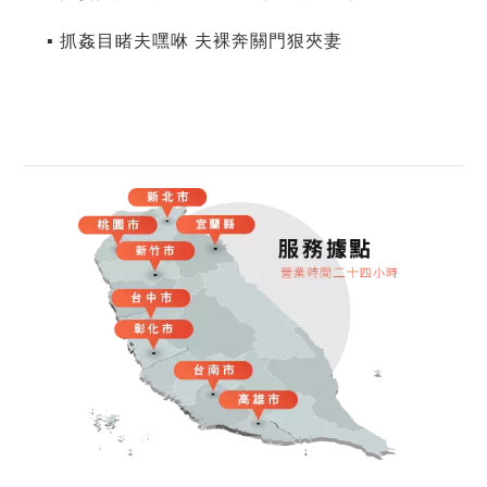
▪ 抓姦目睹夫嘿咻 夫裸奔關門狠夾妻