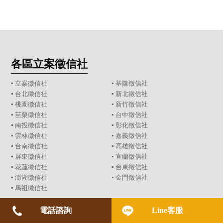
各區立案徵信社
▪
立案徵信社
▪
基隆徵信社
▪
台北徵信社
▪
新北徵信社
▪
桃園徵信社
▪
新竹徵信社
▪
苗栗徵信社
▪
台中徵信社
▪
南投徵信社
▪
彰化徵信社
▪
雲林徵信社
▪
嘉義徵信社
▪
台南徵信社
▪
高雄徵信社
▪
屏東徵信社
▪
宜蘭徵信社
▪
花蓮徵信社
▪
台東徵信社
▪
澎湖徵信社
▪
金門徵信社
▪
馬祖徵信社
合法徵信公司
電話諮詢
Line客服