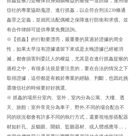
抓姦捉猴乃是確保自身婚姻權益的最後一道防線，運用徵
信社的專業協助蒐證、進行抓姦，以企符合刑法239條通
姦罪之定義，並就民法配偶權之保障進行防衛和求償。並
有合作律師可提供專業免費諮詢。
※【抓姦】的行動要漂亮，最重要的莫過於證據的周全
性，如果太早沒有證據遺留下來或是太晚證據已經被消
滅，都會損害到委託人的權益，尤其是在進行抓姦捉猴的
過程之中，有很多法規是要注意的，要在合法的情況之下
取得證據，這些都是有賴於專業的經驗、判斷，也因此挑
選徵信社的時候要好好挑選。
※ 抓姦的場所分室內、室外，室內分為公寓、大樓、透
天、旅館；室外常見分為車子、野外,不同的場合配合不
同的狀況都會有許多不同的執行方式，還要視地形搭配器
材如針孔、反貓眼、開鎖、監聽器材、或人體感應等…，