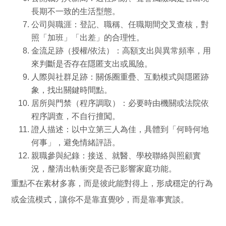
長期不一致的生活型態。
公司與職涯：
登記、職稱、任職期間交叉查核，對
照「加班」「出差」的合理性。
金流足跡（授權/依法）：
高額支出與異常頻率，用
來判斷是否存在隱匿支出或風險。
人際與社群足跡：
關係圈重疊、互動模式與隱匿跡
象，找出關鍵時間點。
居所與門禁（程序調取）：
必要時由機關或法院依
程序調查，不自行擅闖。
證人描述：
以中立第三人為佳，具體到「何時何地
何事」，避免情緒評語。
親職參與紀錄：
接送、就醫、學校聯絡與照顧實
況，釐清出軌衝突是否已影響家庭功能。
重點不在素材多寡，而是彼此能對得上，形成穩定的行為
或金流模式，讓你不是靠直覺吵，而是靠事實談。