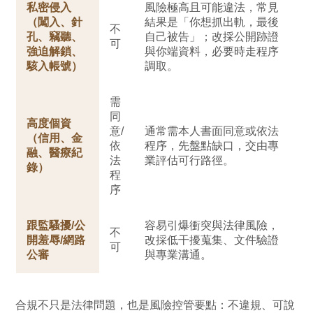
私密侵入
風險極高且可能違法，常見
（闖入、針
結果是「你想抓出軌，最後
不
孔、竊聽、
自己被告」；改採公開跡證
可
強迫解鎖、
與你端資料，必要時走程序
駭入帳號）
調取。
需
同
高度個資
意/
通常需本人書面同意或依法
（信用、金
依
程序，先盤點缺口，交由專
融、醫療紀
法
業評估可行路徑。
錄）
程
序
跟監騷擾/公
容易引爆衝突與法律風險，
不
開羞辱/網路
改採低干擾蒐集、文件驗證
可
公審
與專業溝通。
合規不只是法律問題，也是風險控管要點：不違規、可說