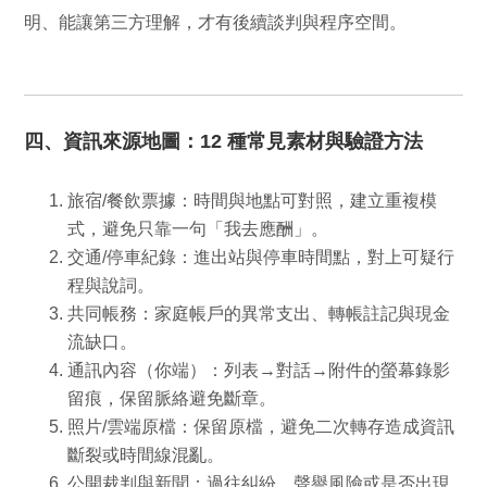
明、能讓第三方理解，才有後續談判與程序空間。
四、資訊來源地圖：12 種常見素材與驗證方法
旅宿/餐飲票據：
時間與地點可對照，建立重複模
式，避免只靠一句「我去應酬」。
交通/停車紀錄：
進出站與停車時間點，對上可疑行
程與說詞。
共同帳務：
家庭帳戶的異常支出、轉帳註記與現金
流缺口。
通訊內容（你端）：
列表→對話→附件的螢幕錄影
留痕，保留脈絡避免斷章。
照片/雲端原檔：
保留原檔，避免二次轉存造成資訊
斷裂或時間線混亂。
公開裁判與新聞：
過往糾紛、聲譽風險或是否出現