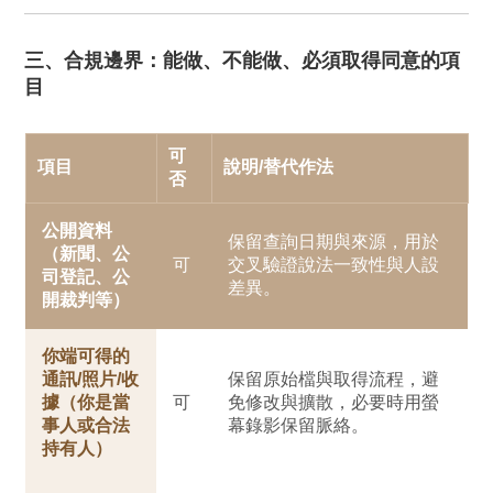
三、合規邊界：能做、不能做、必須取得同意的項
目
可
項目
說明/替代作法
否
公開資料
保留查詢日期與來源，用於
（新聞、公
可
交叉驗證說法一致性與人設
司登記、公
差異。
開裁判等）
你端可得的
通訊/照片/收
保留原始檔與取得流程，避
據（你是當
可
免修改與擴散，必要時用螢
事人或合法
幕錄影保留脈絡。
持有人）