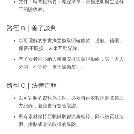
文件：時間軸摘要＋界線清單＋財務透明與生活分
工的驗收表。
路徑 B｜善了談判
以可理解的事實摘要換取明確條款：道歉、補償、
保密/不貶損、未來互動界線。
有子女者同步納入親職安排與探視動線，讓「大人
分開」不等於「孩子被撕裂」。
路徑 C｜法律流程
以可對照的資料為主軸，必要時再依程序調取第三
方紀錄，避免自行冒險取證。
所有素材保持原貌與取得流程紀錄，降低被質疑造
假、拼貼或非法取得的風險。