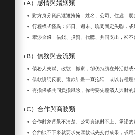
（A）感情與婚姻類
對方身分資訊遮遮掩掩：姓名、公司、住處、朋
行程模式怪異：節日、週末、晚間固定失聯，或
牽涉金錢：借錢、投資、代購、共同支出，卻不
（B）債務與金流類
債務人失聯、改號、搬家，卻仍持續在外活動或
借款說詞反覆、還款計畫一直拖延，或以各種理
有擔保或共同負擔風險，你需要先釐清人與財的
（C）合作與商務類
合作對象背景不清楚、公司資訊對不上、承諾的
合約談不下來就要求先匯款或先交付成果，或用