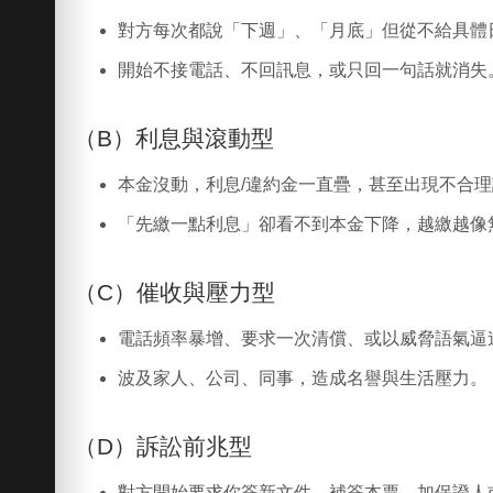
對方每次都說「下週」、「月底」但從不給具體
開始不接電話、不回訊息，或只回一句話就消失
（B）利息與滾動型
本金沒動，利息/違約金一直疊，甚至出現不合
「先繳一點利息」卻看不到本金下降，越繳越像
（C）催收與壓力型
電話頻率暴增、要求一次清償、或以威脅語氣逼
波及家人、公司、同事，造成名譽與生活壓力。
（D）訴訟前兆型
對方開始要求你簽新文件、補簽本票、加保證人