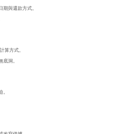
日期與還款方式。
。
理計算方式。
無底洞。
迫。
或改寫借據。