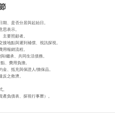
節
日期、是否分居與起始日。
意思表示。
、主要照顧者。
交接地點與遲到補償、視訊探視。
費用報銷流程。
贈與/繼承、共同生活債務。
時點、費用負擔。
約金、抵充與保證人/擔保品。
違反之救濟。
。
式。
資產負債表、探視行事曆）。