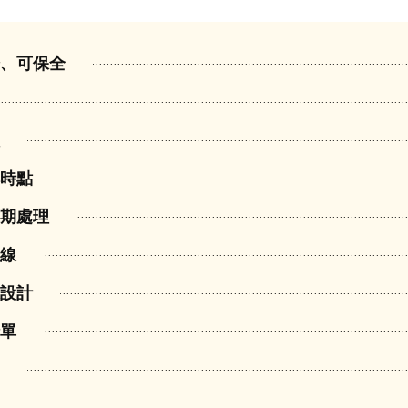
證、可保全
款
轉時點
逾期處理
界線
保設計
清單
執