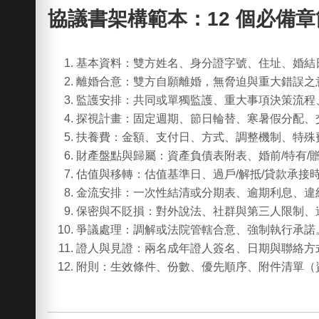
協議書架構範本：12 個必備章
基本資料：
雙方姓名、身分證字號、住址、婚結
離婚合意：
雙方自願離婚，無脅迫與重大錯誤之
監護安排：
共同或單獨監護、重大事項決策流程
探視計畫：
固定週期、節日輪替、寒暑假分配、
扶養費：
金額、支付日、方式、調整機制、特殊
財產盤點與歸屬：
資產負債表附表、婚前/特有/
估值與移轉：
估值基準日、過戶/解抵/貸款承接
金流安排：
一次性結清或分期表、逾期利息、違
保密與不貶損：
對外說法、社群與第三人限制、
爭議處理：
調解或法院管轄合意、強制執行承諾
證人與見證：
兩名成年證人簽名、日期與聯絡方
附則：
生效條件、份數、優先順序、附件清單（