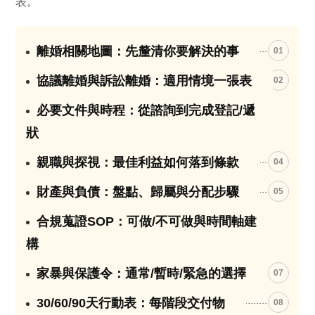
表。
離婚相關地圖：先釐清你要解決的事
01
協議離婚與訴訟離婚：適用情境一張表
02
必要文件與時程：從諮詢到完成登記/遞
03
狀
親職與探視：最佳利益如何落到條款
04
財產與負債：盤點、歸屬與分配步驟
05
合規蒐證SOP：可做/不可做與時間軸建
06
構
家暴與保護令：通常/暫時/緊急的選擇
07
30/60/90天行動表：每階段交付物
08