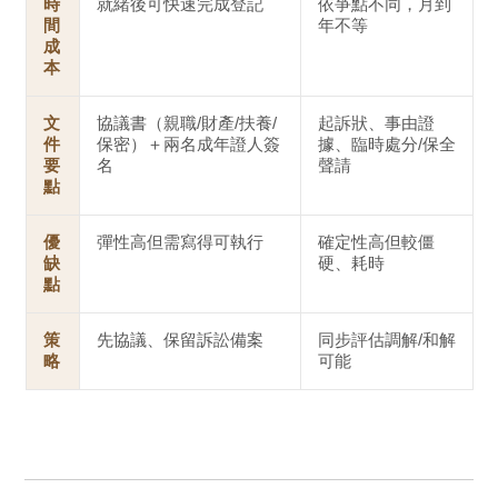
時
就緒後可快速完成登記
依爭點不同，月到
間
年不等
成
本
文
協議書（親職/財產/扶養/
起訴狀、事由證
件
保密）＋兩名成年證人簽
據、臨時處分/保全
要
名
聲請
點
優
彈性高但需寫得可執行
確定性高但較僵
缺
硬、耗時
點
策
先協議、保留訴訟備案
同步評估調解/和解
略
可能