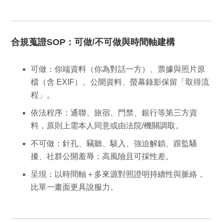
合規蒐證SOP：可做/不可做與時間軸建構
可做：
你端資料（你為對話一方）、票據與照片原
檔（含 EXIF）、公開資料、螢幕錄影保留「取得流
程」。
依法程序：
通聯、旅宿、門禁、銀行等第三方資
料，原則上需本人同意或由法院/機關調取。
不可做：
針孔、竊聽、駭入、強迫解鎖、跟監騷
擾、社群公開羞辱；高風險且可採性差。
呈現：
以
時間軸＋多來源對照
證明持續性與脈絡，
比單一畫面更具說服力。