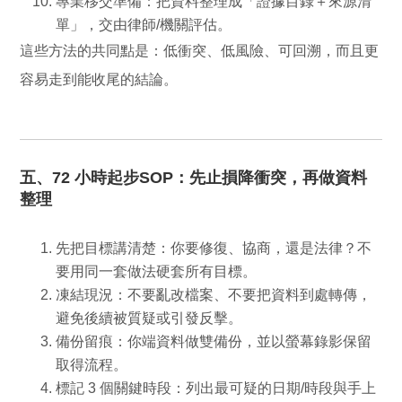
專業移交準備：
把資料整理成「證據目錄＋來源清
單」，交由律師/機關評估。
這些方法的共同點是：低衝突、低風險、可回溯，而且更
容易走到能收尾的結論。
五、72 小時起步SOP：先止損降衝突，再做資料
整理
先把目標講清楚：
你要修復、協商，還是法律？不
要用同一套做法硬套所有目標。
凍結現況：
不要亂改檔案、不要把資料到處轉傳，
避免後續被質疑或引發反擊。
備份留痕：
你端資料做雙備份，並以螢幕錄影保留
取得流程。
標記 3 個關鍵時段：
列出最可疑的日期/時段與手上