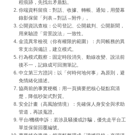
程痕跡，先找出矛盾點。
你端資料留痕：
對話、收據、轉帳、通知，用螢幕
錄影保留「列表→對話→附件」。
公開資訊查核：
公司登記、公開裁判、公開新聞，
用來驗證「背景說法」一致性。
金流異常檢視（你有權限的範圍）：
共同帳務的異
常支出與備註，建立模式。
行為模式觀察：
固定時段消失、動線改變、說法前
後不一，記錄成可回溯筆記。
中立第三方證詞：
以「何時何地何事」為原則，避
免情緒化描述。
協商前的事實梗概：
用一頁摘要把核心疑點寫清
楚，降低吵架式對質。
安全計畫（高風險情境）：
先確保人身安全與求助
管道，再談蒐證。
平台/機構申訴：
若涉及騷擾或詐騙，優先走平台工
單並保留回覆編號。