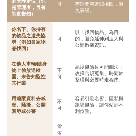
的管理定位（你
可
存期間與調閱權限，避
是管理者，且有
免爭議。
制度告知）
你名下、你持有
以「找回物品」為目
的物品之遺失協
可
的，避免延伸到追人與
尋（例如自家物
公開散播資訊。
品找回）
在他人車輛/隨身
高度風險且可能觸法；
物上偷放追蹤
不
改採合規蒐集、時間軸
器、未告知監控
可
整理與必要時走程序。
其行蹤
用追蹤資料去威
容易引發名譽、隱私與
不
脅、騷擾、公開
跟騷風險，讓你站到不
可
羞辱或公審
利位置。
需
依