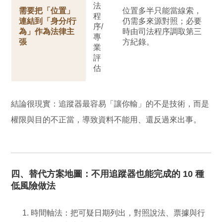
法
需要把「位置」
位置多半只能當線索，
程
連結到「身分/行
仍需多來源對照；必要
序/
為」作為法律主
時由司法程序調取第三
專
張
方紀錄。
業
評
估
結論很現實：追蹤器最容易「讓你輸」的不是技術，而是
權限與目的不正當，導致資料不能用、還反過來出事。
四、替代方案地圖：不用追蹤器也能完成的 10 種
低風險做法
時間軸法：
把可疑日期列出，對照說法、票據與行