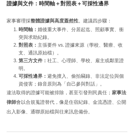
證據與文件：時間軸＋對照表＋可採性邊界
家事審理採
整體證據與高度蓋然性
。建議四步驟：
時間軸：
婚後重大事件、分居起迄、照顧事實、衝
突與求助紀錄。
對照表：
主張要件 vs. 證據來源（學校、醫療、收
支、通訊原始檔）。
第三方文件：
社工、心理師、學校、雇主或鄰里證
明。
可採性邊界：
避免擅入、偷拍竊錄、非法定位與個
資侵害；錄音原則為「自己參與對話」。
違法取得的證據可能被排除，甚至引發刑民責任；
家事法
律師
會以合規蒐證替代，像是住宿紀錄、金流憑證、公開
出入影像、通聯原始檔與往來訊息備份。