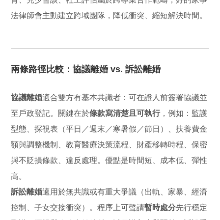
法律師會主動建立跨域團隊，降低衝突、縮短解決時間。
兩條路徑比較：協議離婚 vs. 訴訟離婚
協議離婚
適合雙方有基本共識者：可在證人前簽署協議並
至戶政登記。關鍵在於
條款寫清楚且可執行
，例如：監護
型態、探視表（平日／週末／寒暑假／節日）、扶養費金
額與調整機制、教育醫療決策流程、財產移轉時程、保密
與不貶損條款、違反處理。優點是時間短、成本低、彈性
高。
訴訟離婚
適用於無共識或有重大爭議（出軌、家暴、經濟
控制、子女交接衝突）。程序上可聲請
暫時處分
先行穩定