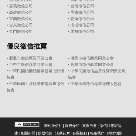
▪
嘉義徵信公司
▪
台南徵信公司
▪
高雄徵信公司
▪
屏東徵信公司
▪
宜蘭徵信公司
▪
花蓮徵信公司
▪
台東徵信公司
▪
澎湖徵信公司
▪
金門徵信公司
▪
馬祖徵信公司
優良徵信推薦
▪ 新北市徵信商業同業公會
▪ 桃園市徵信商業同業公會
▪ 台中市徵信商業同業公會
▪ 高雄市徵信商業同業公會
▪ 中華民國婚姻感情家庭暴力關懷
▪ 中華民國徵信品質保障關懷交流
協會
協會
▪ 中華民國工商經濟市場調查徵信
▪ 中華民國徵信專業經理人協會
協會
關於徵信社
|
服務介紹
|
案例故事
|
徵信社專家論
述
|
相關新聞
|
媒體推薦
|
活動花絮
|
各區據點
|
聯絡我們
|
網站地圖