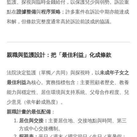
監護、探視與臨時金錢給付，以保護兒少與弱勢。訴訟重
點在
證據整備
與
程序策略
；許多案件在訴訟中期亦能達成
和解，但條款完整度通常高於訴訟前談成的協議。
親職與監護設計：把「最佳利益」化成條款
法院決定監護（單獨／共同）與探視時，以
未成年子女之
最佳利益
為核心。實務指標包含：主要照顧者歷史、教養
能力與穩定性、居住環境與支持系統、父母合作程度、兒
少意見（依年齡成熟度）。
親職計畫的最低配備
：
居住與交接：
主要居住地、交接地點與時間、第三
方或中心交接機制。
探視表：
平日／週末／國定節日／生日／寒暑假；