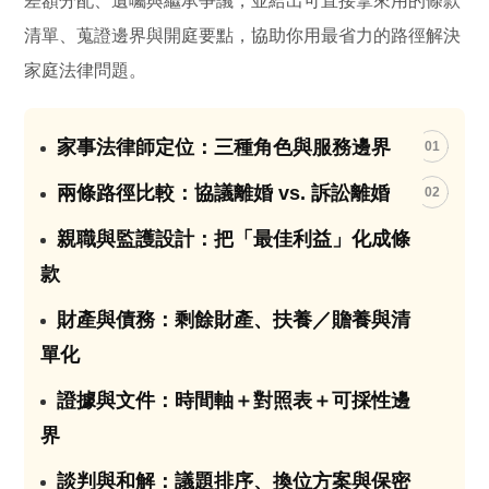
差額分配、遺囑與繼承爭議，並給出可直接拿來用的條款
清單、蒐證邊界與開庭要點，協助你用最省力的路徑解決
家庭法律問題。
家事法律師定位：三種角色與服務邊界
01
兩條路徑比較：協議離婚 vs. 訴訟離婚
02
親職與監護設計：把「最佳利益」化成條
03
款
財產與債務：剩餘財產、扶養／贍養與清
04
單化
證據與文件：時間軸＋對照表＋可採性邊
05
界
談判與和解：議題排序、換位方案與保密
06