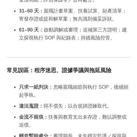
31–60 天：
親職計畫草案、扶養試算、財產清單；
寄發存證或提和解草案；無共識則備妥訴狀。
61–90 天：
啟動調解或審理；追補第三方證明；建
立探視執行 SOP 與紀錄表；持續風險控管。
常見誤區：程序迷思、證據爭議與拖延風險
只求一紙判決：
忽略親職細節與執行 SOP，後續頻
起爭執。
違法蒐證：
得不償失；以合規跡證鍊取代。
金流不留痕：
扶養與教育支出未存證，難以調整或
追償。
輕忽暫時處分：
審理期長，未先穩定監護／探視與