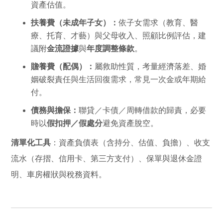
資產估值。
扶養費（未成年子女）：
依子女需求（教育、醫
療、托育、才藝）與父母收入、照顧比例評估，建
議附
金流證據
與
年度調整條款
。
贍養費（配偶）：
屬救助性質，考量經濟落差、婚
姻破裂責任與生活回復需求，常見一次金或年期給
付。
債務與擔保：
聯貸／卡債／周轉借款的歸責，必要
時以
假扣押／假處分
避免資產脫空。
清單化工具
：資產負債表（含持分、估值、負擔）、收支
流水（存摺、信用卡、第三方支付）、保單與退休金證
明、車房權狀與稅務資料。