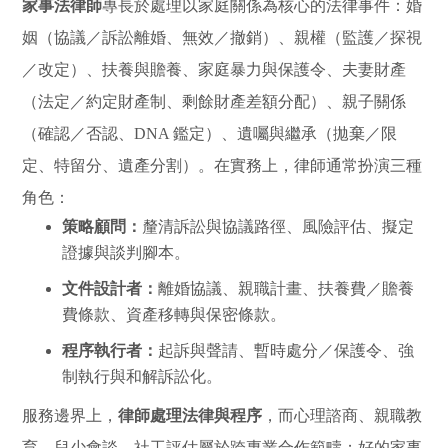
家事法律師
專長於處理以家庭關係為核心的法律事件：婚
姻（協議／訴訟離婚、無效／撤銷）、親權（監護／探視
／改定）、扶養與贍養、家庭暴力與保護令、夫妻財產
（法定／約定財產制、剩餘財產差額分配）、親子關係
（確認／否認、DNA 鑑定）、遺囑與繼承（拋棄／限
定、特留分、遺產分割）。在實務上，律師通常扮演三種
角色：
策略顧問：
釐清訴訟與協議路徑、風險評估、擬定
證據與談判腳本。
文件設計者：
離婚協議、親職計畫、扶養費／贍養
費條款、資產移轉與保密條款。
程序執行者：
起訴與聲請、暫時處分／保護令、強
制執行與和解訴訟化。
服務邊界上，
律師處理法律與程序
，而心理諮商、親職教
育、兒少會談、社工評估屬於跨專業合作範疇；好的家事