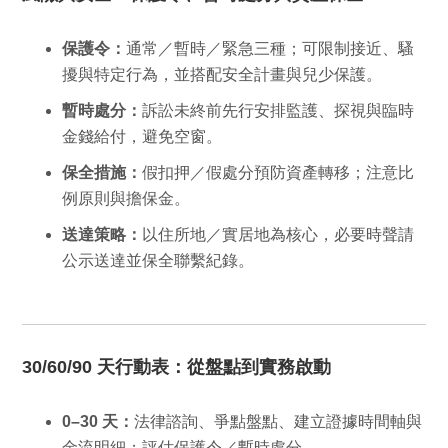
保護令：
通常／暫時／緊急三種；可限制接近、騷
擾與特定行為，並搭配安全計畫與兒少保護。
暫時處分：
訴訟未終前先行安排監護、探視與臨時
金錢給付，避免空窗。
保全措施：
假扣押／假處分預防資產轉移；注意比
例原則與擔保金。
送達策略：
以住所地／實居地為核心，必要時聲請
公示送達並保全聯繫紀錄。
30/60/90 天行動表：從盤點到實務啟動
0–30 天：
法律諮詢、爭點盤點、建立證據時間軸與
金流明細；評估保護令／暫時處分。